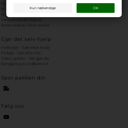
Hvor gammelt er apparatet mitt?
Er det verdt å reparere?
Klage på bassengrobot
Vannets hardhetsgrad
Reservedeler etter merke
Gjør det selv-hjelp
Feilkoder - Søk etter kode
Feilsøk - Søk etter feil
Video guider - Slik gjør du
Rengjøring & vedlikehold
Spor pakken din
Følg oss