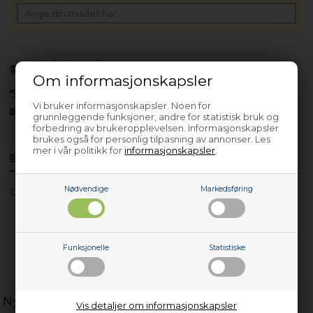
Forhåndsbestill
(Lev. 4-6 virkedager.
Les her
)
Om informasjonskapsler
30 dagers returrett
Vi bruker informasjonskapsler. Noen for
Siden 2013
grunnleggende funksjoner, andre for statistisk bruk og
forbedring av brukeropplevelsen. Informasjonskapsler
brukes også for personlig tilpasning av annonser. Les
mer i vår politikk for
informasjonskapsler
.
Produktinfo
Spørsmål om varen?
Nødvendige
Markedsføring
GNU 4P820 7637364177
Funksjonelle
Statistiske
Nyttige lenker
Vis detaljer om informasjonskapsler