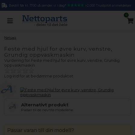
Bestill før kl. 17.00 så sender vi i dag*
>2.000 Trustpilot anmeldelser
0
Netsag
Feste med hjul for øvre kurv, venstre,
Grundig oppvaskmaskin
Vurdering for
Feste med hjul for øvre kurv, venstre, Grundig
oppvaskmaskin
Log ind for at bedømme produktet
Alternativt produkt
Passer til de nevnte modellene.
Passar varan till din modell?