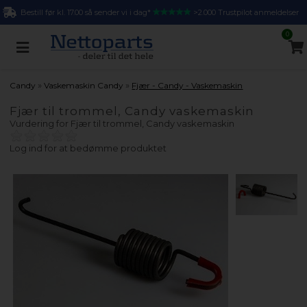
Bestill før kl. 17.00 så sender vi i dag*
>2.000 Trustpilot anmeldelser
0
»
»
Candy
Vaskemaskin Candy
Fjær - Candy - Vaskemaskin
Fjær til trommel, Candy vaskemaskin
Vurdering for
Fjær til trommel, Candy vaskemaskin
Log ind for at bedømme produktet