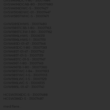
GVSW496DC-1-80 - 31007684
GVSW496DCAB-80 - 31007680
GVSW496DWC-S - 31007427
GVSW5106DWC-01 - 31007447
GVSW585TWHC-S - 31007471
GVW1285DHWS - 31007480
GVW1585TC3B-1-80 - 31007163
GVW1585TC3W-1-80 - 31007162
GVW1596LHWS - 31006351
GVW1596LHWS-1 - 31007151
GVW485D-01-47 - 31007146
GVW485DC-1-80 - 31007361
GVW485T-01-47 - 31007142
GVW485T-01-S - 31007139
GVW485TC-01-S - 31007147
GVW496T-1-80 - 31007149
GVW496TB-1-80 - 31007360
GVW585TWC-1-84 - 31007613
GVW585TWC-1-S - 31007013
GVW596LWC-1-S - 31007129
GVW596LWC-S - 31006135
GVW885L-01-47 - 31007141
HCSW3106DC-S - 31007488
HCSW386D-S - 31007487
med flere…