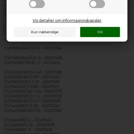
GV4137TWC3-2-S - 31006374
GV4137TWC3-2-S - 31006843
GV42128DC1-07 - 31006252
GV42138TWC3-2-01 - 31006819
GV42138TWC3-2-47 - 31006820
Vis detaljer om informasjonskapsler
GV42138TWC3-2-S - 31006804
GV42138TWC3-47 - 31006301
GV42138TWC3-S - 31006124
GV42138TWHC3-2-S - 31006839
GVF1510LWHC3-1-S - 31007534
GVFW4106LWHC-S - 31007469
GVFW596TWHC-S - 31007474
GVS1310DWC3-1-47 - 31007218
GVS1310DWS3-07 - 31007243
GVS14102DC3-1-47 - 31007461
GVS1410DC3-1-80 - 31007275
GVS1410DC3B-1-80 - 31007277
GVS1410DWC3-1-S - 31007009
GVS1410DWC3-47 - 31006998
GVS44128DC3-07 - 31007240
GVS44138DWC3-S - 31007262
GVSW485D-S - 31007425
GVSW485TC-S - 31007509
GVSW486D-S - 31007426