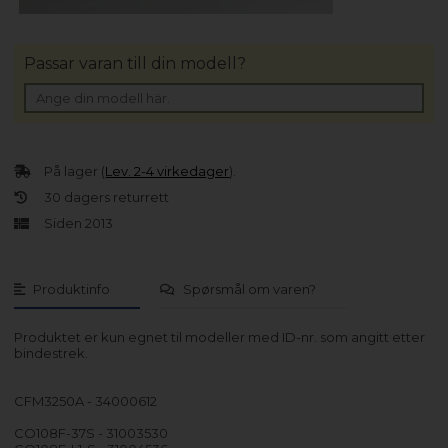
Passar varan till din modell?
På lager (
Lev. 2-4 virkedager
).
30 dagers returrett
Siden 2013
Produktinfo
Spørsmål om varen?
Produktet er kun egnet til modeller med ID-nr. som angitt etter
bindestrek.
CFM3250A - 34000612
CO108F-37S - 31003530