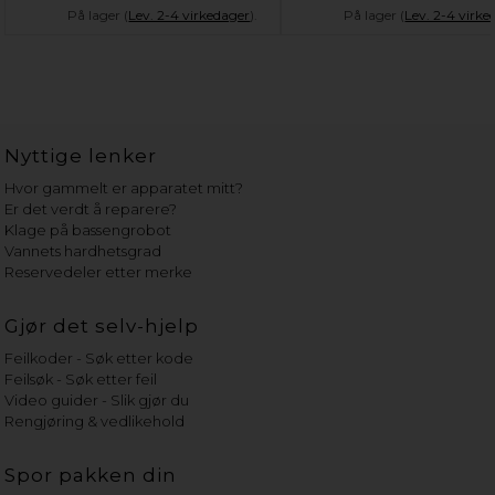
På lager (
Lev. 2-4 virkedager
).
På lager (
Lev. 2-4 virke
Nyttige lenker
Hvor gammelt er apparatet mitt?
Er det verdt å reparere?
Klage på bassengrobot
Vannets hardhetsgrad
Reservedeler etter merke
Gjør det selv-hjelp
Feilkoder - Søk etter kode
Feilsøk - Søk etter feil
Video guider - Slik gjør du
Rengjøring & vedlikehold
Spor pakken din