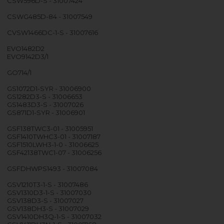
CSW596D-S - 31007424
CSWG485D-84 - 31007549
CVSW1466DC-1-S - 31007616
EVO1482D2
EVO9142D3/1
GO714/1
GS1072D1-SYR - 31006900
GS1282D3-S - 31006653
GS1483D3-S - 31007026
GS871D1-SYR - 31006901
GSF138TWC3-01 - 31005951
GSF1410TWHC3-01 - 31007187
GSF1510LWH3-1-0 - 31006625
GSF42138TWC1-07 - 31006256
GSFDHWPS1493 - 31007084
GSV1210T3-1-S - 31007486
GSV1310D3-1-S - 31007030
GSV138D3-S - 31007027
GSV138DH3-S - 31007029
GSV1410DH3Q-1-S - 31007032