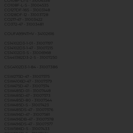
CO108F-L1-S - 31004536
CO108F-L-S - 31004535
CO127DF-16S - 31003148
CO128DF-12 - 31003728
CO217-47 - 31003422
CO372-47 - 31003481
COUFA99NTHV - 34102616
CS14102D3-1-01 - 31007197
CS14102D3-1-47 - 31007215
CS14102D3-S - 31006968
CS441382D3-2-S - 31007250
CSG4102D3-1-84 - 31007386
CSW275D-47 - 31007575
CSW4106D-47 - 31007579
CSW475D-47 - 31007574
CSW485D-01 - 31007448
CSW485D-47 - 31007573
CSW485D-80 - 31007544
CSW485D-S - 31007423
CSW485DS-47 - 31007576
CSW496D-47 - 31007581
CSW496DB-47 - 31007578
CSW496DS-47 - 31007577
CSW586D-S - 31007433