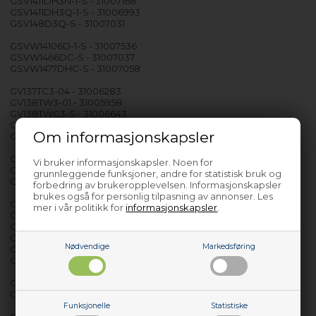
GSV1411DH3N-1-S - 31007168
GSV1411DH3Q-1-S - 31006993
GSV148D3Q-S - 31007031
GSVW14106D-1-S - 31007536
GSVW1466DC-S - 31007037
GSVW1477DHC-S - 31007058
GV137TC3-04 - 31006283
GV138TW3-01 - 31005958
GV138TWC3-S - 31006643
GV138TWC3S-S - 31006644
Om informasjonskapsler
GV138TWHC3-01 - 31005896
GV1410TWHC3-1-07 - 31007247
Vi bruker informasjonskapsler. Noen for
GV1413TWHC3-47 - 31007346
grunnleggende funksjoner, andre for statistisk bruk og
GV148DS2-47 - 31005881
forbedring av brukeropplevelsen. Informasjonskapsler
brukes også for personlig tilpasning av annonser. Les
GV1510D2/147
mer i vår politikk for
informasjonskapsler
.
GV1510TWC3-1-S - 31007059
GV158LWC2-S - 31006645
GV158T3B-80 - 31006227
Nødvendige
Markedsføring
GV158T3S-80 - 31006226
GV158T3W-80 - 31006228
GV1610THW3W-80 - 31007034
GV1610THWC3B-80 - 31007035
Funksjonelle
Statistiske