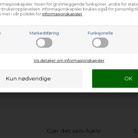
ormasjonskapsler. Noen for grunnleggende funksjoner, andre for statis
 brukeropplevelsen. Informasjonskapsler brukes også for personlig ti
 mer i vår politikk for
informasjonskapsler
.
e
Markedsføring
Funksjonelle
Vis detaljer om informasjonskapsler
Gjør det selv-hjelp
S