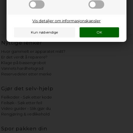
Vis detaljer om informasjonskapsler
Nyttige lenker
Hvor gammelt er apparatet mitt?
Er det verdt å reparere?
Klage på bassengrobot
Vannets hardhetsgrad
Reservedeler etter merke
Gjør det selv-hjelp
Feilkoder - Søk etter kode
Feilsøk - Søk etter feil
Video guider - Slik gjør du
Rengjøring & vedlikehold
Spor pakken din