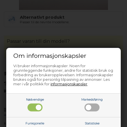
Alternativt produkt
Passer til de nevnte modellene.
Passar varan till din modell?
Om informasjonskapsler
Vi bruker informasjonskapsler. Noen for
grunnleggende funksjoner, andre for statistisk bruk og
Forhåndsbestill
forbedring av brukeropplevelsen. Informasjonskapsler
(Lev. 4-6 virkedager.
Les her
)
brukes også for personlig tilpasning av annonser. Les
30 dagers returrett
mer i vår politikk for
informasjonskapsler
.
Siden 2013
Nødvendige
Markedsføring
Produktinfo
Spørsmål om varen?
KF 3295-93
Funksjonelle
Statistiske