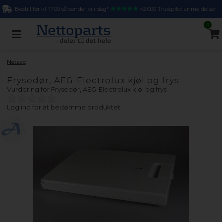
Bestill før kl. 17.00 så sender vi i dag*
>2.000 Trustpilot anmeldelser
0
Netsag
Frysedør, AEG-Electrolux kjøl og frys
Vurdering for
Frysedør, AEG-Electrolux kjøl og frys
Log ind for at bedømme produktet