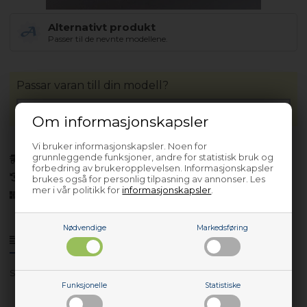
Alternativt produkt
Passer til de nevnte modellene.
Passar varan till din modell?
Om informasjonskapsler
Vi bruker informasjonskapsler. Noen for
grunnleggende funksjoner, andre for statistisk bruk og
På lager (
Lev. 2-4 virkedager
).
forbedring av brukeropplevelsen. Informasjonskapsler
30 dagers returrett
brukes også for personlig tilpasning av annonser. Les
mer i vår politikk for
informasjonskapsler
.
Siden 2013
Nødvendige
Markedsføring
Produktinfo
Spørsmål om varen?
SK81840-4I - 923840713 00
Funksjonelle
Statistiske