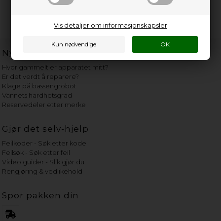
Vis detaljer om informasjonskapsler
Nyttige lenker
Hvor gammelt er apparatet mitt?
Er det verdt å reparere?
Klage på bassengrobot
Vannets hardhetsgrad
Reservedeler etter merke
Gjør det selv-hjelp
Feilkoder - Søk etter kode
Feilsøk - Søk etter feil
Video guider - Slik gjør du
Rengjøring & vedlikehold
Spor pakken din