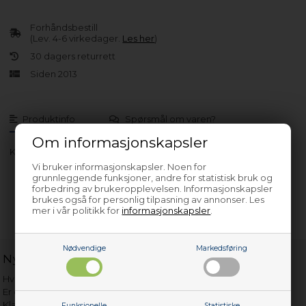
Forhåndsbestill
(Lev. 4-6 virkedager.
Les her
)
30 dagers returrett
Siden 2013
Produktinfo
Spørsmål om varen?
Om informasjonskapsler
KF 3326-50 N
Vi bruker informasjonskapsler. Noen for
grunnleggende funksjoner, andre for statistisk bruk og
forbedring av brukeropplevelsen. Informasjonskapsler
brukes også for personlig tilpasning av annonser. Les
mer i vår politikk for
informasjonskapsler
.
Nødvendige
Markedsføring
Nyttige lenker
Hvor gammelt er apparatet mitt?
Er det verdt å reparere?
Klage på bassengrobot
Funksjonelle
Statistiske