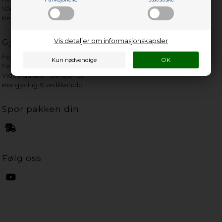
Vannets hardhetsgrad
Reservedeler etter merke
Vis detaljer om informasjonskapsler
Gjør det selv-hjelp
Feilkoder - Søk etter kode
Feilsøk - Søk etter feil
Video guider - Slik gjør du
Rengjøring & vedlikehold
Spor pakken din
Følg oss