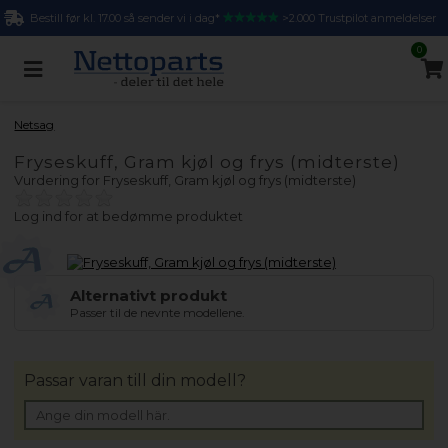
Bestill før kl. 17.00 så sender vi i dag*
>2.000 Trustpilot anmeldelser
0
Netsag
Fryseskuff, Gram kjøl og frys (midterste)
Vurdering for
Fryseskuff, Gram kjøl og frys (midterste)
Log ind for at bedømme produktet
Alternativt produkt
Passer til de nevnte modellene.
Passar varan till din modell?