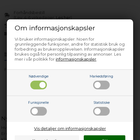
Forhåndsbestill
(Lev. 4-6 virkedager.
Les her
)
30 dagers returrett
Om informasjonskapsler
Siden 2013
Vi bruker informasjonskapsler. Noen for
grunnleggende funksjoner, andre for statistisk bruk og
forbedring av brukeropplevelsen. Informasjonskapsler
brukes også for personlig tilpasning av annonser. Les
Produktinfo
Spørsmål om varen?
mer i vår politikk for
informasjonskapsler
.
FS3105-90
Nødvendige
Markedsføring
Funksjonelle
Statistiske
Nyttige lenker
Hvor gammelt er apparatet mitt?
Vis detaljer om informasjonskapsler
Er det verdt å reparere?
Klage på bassengrobot