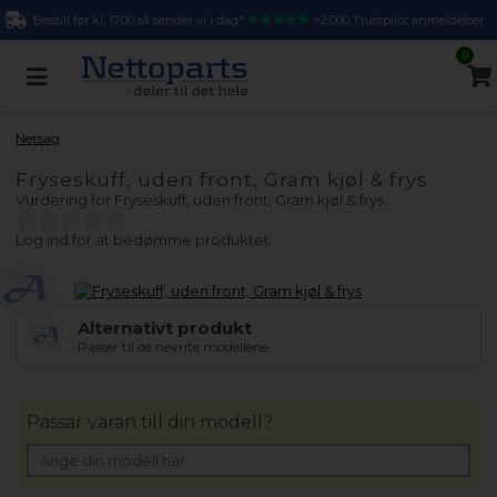
Bestill før kl. 17.00 så sender vi i dag*
>2.000 Trustpilot anmeldelser
0
Netsag
Fryseskuff, uden front, Gram kjøl & frys
Vurdering for
Fryseskuff, uden front, Gram kjøl & frys
Log ind for at bedømme produktet
Alternativt produkt
Passer til de nevnte modellene.
Passar varan till din modell?