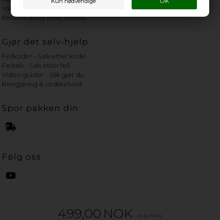
Vannets hardhetsgrad
Reservedeler etter merke
Gjør det selv-hjelp
Feilkoder - Søk etter kode
Feilsøk - Søk etter feil
Video guider - Slik gjør du
Rengjøring & vedlikehold
Spor pakken din
Følg oss
499,00
NOK
(inkl. MVA)