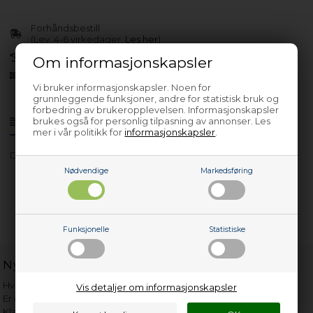
Forhåndsbestill
(Lev. 4-6 virkedager.
Les her
)
30 dagers returrett
Om informasjonskapsler
Siden 2013
Vi bruker informasjonskapsler. Noen for
grunnleggende funksjoner, andre for statistisk bruk og
forbedring av brukeropplevelsen. Informasjonskapsler
brukes også for personlig tilpasning av annonser. Les
Produktinfo
Spørsmål om varen?
mer i vår politikk for
informasjonskapsler
.
DF610E-4
Nødvendige
Markedsføring
Funksjonelle
Statistiske
Nyttige lenker
Hvor gammelt er apparatet mitt?
Vis detaljer om informasjonskapsler
Er det verdt å reparere?
Klage på bassengrobot