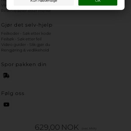
Vannets hardhetsgrad
Reservedeler etter merke
Gjør det selv-hjelp
Feilkoder - Søk etter kode
Feilsøk - Søk etter feil
Video guider - Slik gjør du
Rengjøring & vedlikehold
Spor pakken din
Følg oss
629,00
NOK
(inkl. MVA)