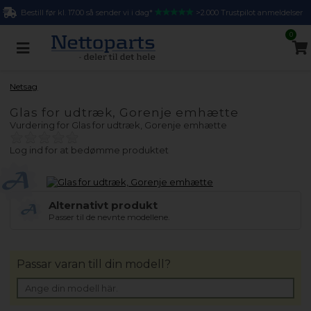
Bestill før kl. 17.00 så sender vi i dag*
>2.000 Trustpilot anmeldelser
0
Netsag
Glas for udtræk, Gorenje emhætte
Vurdering for
Glas for udtræk, Gorenje emhætte
Log ind for at bedømme produktet
Alternativt produkt
Passer til de nevnte modellene.
Passar varan till din modell?