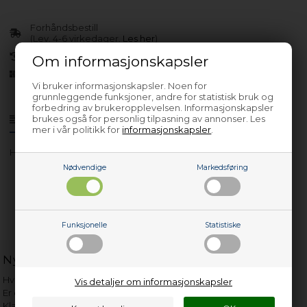
Forhåndsbestill
(Lev. 4-6 virkedager.
Les her
)
30 dagers returrett
Om informasjonskapsler
Siden 2013
Vi bruker informasjonskapsler. Noen for
grunnleggende funksjoner, andre for statistisk bruk og
forbedring av brukeropplevelsen. Informasjonskapsler
brukes også for personlig tilpasning av annonser. Les
Produktinfo
Spørsmål om varen?
mer i vår politikk for
informasjonskapsler
.
HKK66W - TE66C1301E2202
Nødvendige
Markedsføring
Funksjonelle
Statistiske
Nyttige lenker
Hvor gammelt er apparatet mitt?
Vis detaljer om informasjonskapsler
Er det verdt å reparere?
Klage på bassengrobot