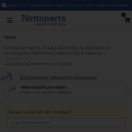
Bestill før kl. 17.00 så sender vi i dag*
>2.000 Trustpilot anmeldelser
0
Netsag
Grillelement, Haka komfyr & stekeovn
Vurdering for
Grillelement, Haka komfyr & stekeovn
Log ind for at bedømme produktet
Alternativt produkt
Passer til de nevnte modellene.
Passar varan till din modell?