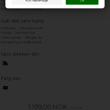
Vannets hardhetsgrad
Reservedeler etter merke
Gjør det selv-hjelp
Feilkoder - Søk etter kode
Feilsøk - Søk etter feil
Video guider - Slik gjør du
Rengjøring & vedlikehold
Spor pakken din
Følg oss
1.199,00
NOK
(inkl. MVA)