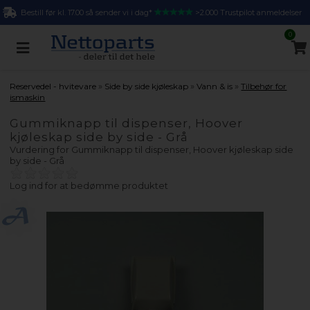
Bestill før kl. 17.00 så sender vi i dag*
>2.000 Trustpilot anmeldelser
0
»
»
»
Reservedel - hvitevare
Side by side kjøleskap
Vann & is
Tilbehør for
ismaskin
Gummiknapp til dispenser, Hoover
kjøleskap side by side - Grå
Vurdering for
Gummiknapp til dispenser, Hoover kjøleskap side
by side - Grå
Log ind for at bedømme produktet