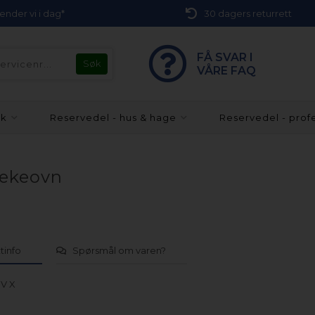
 sender vi i dag*
30 dagers returrett
FÅ SVAR I
VÅRE FAQ
kk
Reservedel - hus & hage
Reservedel - prof
tekeovn
tinfo
Spørsmål om varen?
 V X