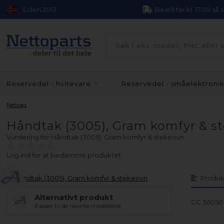
Siden 2013
Bestill før kl. 17.00 så
Reservedel - hvitevare
Reservedel - småelektroni
Netsag
Håndtak (3005), Gram komfyr & s
Vurdering for
Håndtak (3005), Gram komfyr & stekeovn
Log ind for at bedømme produktet
Produk
Alternativt produkt
CC 36050
Passer til de nevnte modellene.