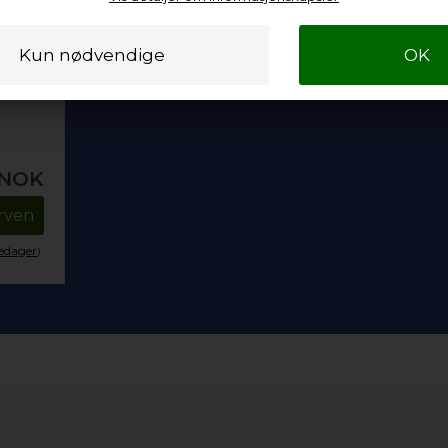
NOK
urven
kedager
).