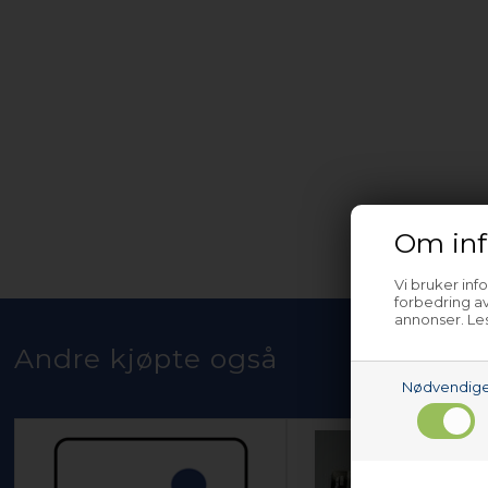
Om inf
Vi bruker inf
forbedring av
annonser. Les
Andre kjøpte også
Nødvendig