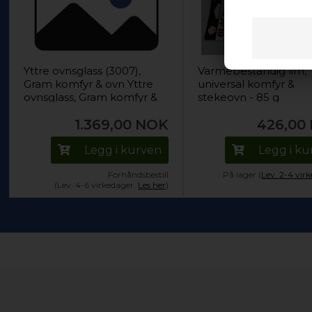
Yttre ovnsglass (3007),
Varmebestandig lim,
Gram komfyr & ovn Yttre
universal komfyr &
ovnsglass, Gram komfyr &
stekeovn - 85 g
ovn
1.369,00
NOK
426,00
Legg i kurven
Legg i k
Forhåndsbestill
På lager (
Lev. 2-4 vir
(Lev. 4-6 virkedager.
Les her
)