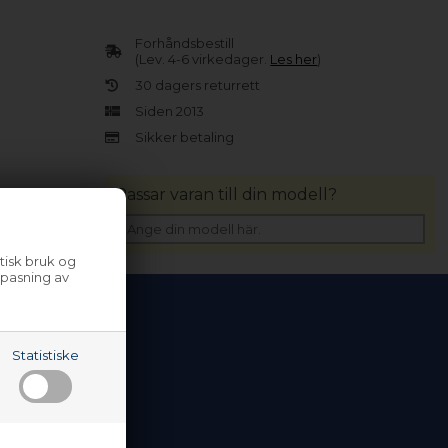
Forhåndsbestill
(Lev. 4-6 virkedager.
Les her
)
30 dagers returrett
Siden 2013
Sikker betaling
Passar varan till din modell?
tisk bruk og
lpasning av
Statistiske