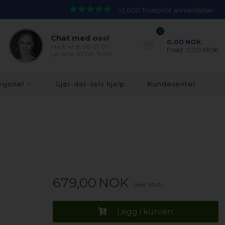
>2.000 Trustpilot anmeldelser
0
Chat med oss!
0,00
NOK
Ma-fr kl. 8.00-21.00
Frakt:
0,00 NOK
Lø-Sø kl. 10.00-15.00
esjonel
Gjør-det-selv hjelp
Kundesenter
679,00
NOK
(inkl. MVA)
Legg i kurven