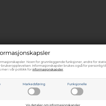
ormasjonskapsler
ormasjonskapsler. Noen for grunnleggende funksjoner, andre for statis
 brukeropplevelsen. Informasjonskapsler brukes også for personlig ti
 mer i vår politikk for
informasjonskapsler
.
e
Markedsføring
Funksjonelle
Vis detaljer om informasjonskapsler