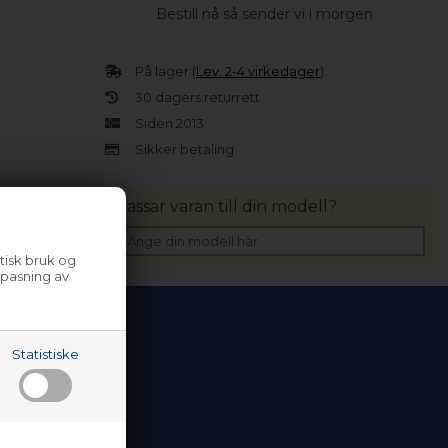
Bestill nå så sender vi i morgen
På lager (
Lev. 2-4 virkedager
).
30 dagers returrett
Siden 2013
Sikker betaling
Passar varan till din modell?
tisk bruk og
lpasning av
Statistiske