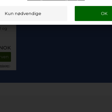
l og
NOK
urven
kedager
).