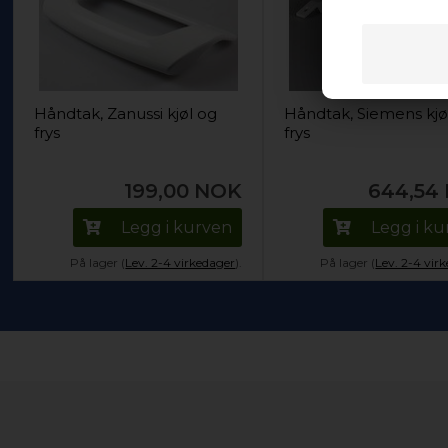
Håndtak, Zanussi kjøl og
Håndtak, Siemens kjø
frys
frys
199,00
NOK
644,54
Legg i kurven
Legg i k
På lager (
Lev. 2-4 virkedager
).
På lager (
Lev. 2-4 vir