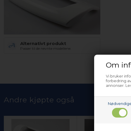
Alternativt produkt
Passer til de nevnte modellene.
Om inf
Vi bruker inf
forbedring av
annonser. Les
Andre kjøpte også
Nødvendig