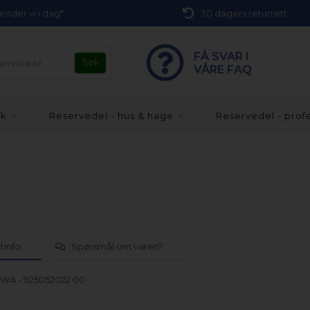
 sender vi i dag*
30 dagers returrett
FÅ SVAR I
VÅRE FAQ
kk
Reservedel - hus & hage
Reservedel - prof
tinfo
Spørsmål om varen?
WA - 925052022 00