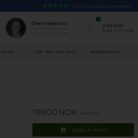
>2.000 Trustpilot anmeldelser
0
Chat med oss!
0,00
NOK
Ma-fr kl. 8.00-21.00
Frakt:
0,00 NOK
Lø-Sø kl. 10.00-15.00
esjonel
Gjør-det-selv hjelp
Kundesenter
199,00
NOK
(inkl. MVA)
Legg i kurven