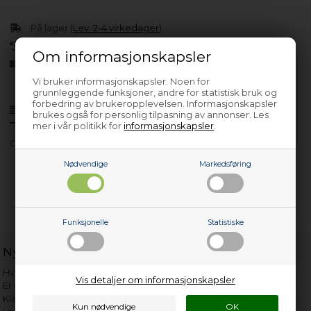
På lager (
Lev. 2-4 virkedager
).
30 dagers returrett
Om informasjonskapsler
Siden 2013
Vi bruker informasjonskapsler. Noen for
grunnleggende funksjoner, andre for statistisk bruk og
forbedring av brukeropplevelsen. Informasjonskapsler
Produktinfo
Spørsmål om varen?
brukes også for personlig tilpasning av annonser. Les
mer i vår politikk for
informasjonskapsler
.
GNU41820X
Nødvendige
Markedsføring
Funksjonelle
Statistiske
Nyttige lenker
Hvor gammelt er apparatet mitt?
Vis detaljer om informasjonskapsler
Er det verdt å reparere?
Klage på bassengrobot