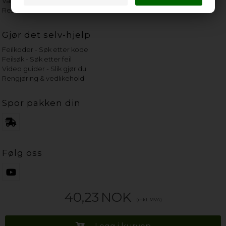
Vannets hardhetsgrad
Reservedeler etter merke
Gjør det selv-hjelp
Feilkoder - Søk etter kode
Feilsøk - Søk etter feil
Video guider - Slik gjør du
Rengjøring & vedlikehold
Spor pakken din
Følg oss
40,23
NOK
(inkl. MVA)