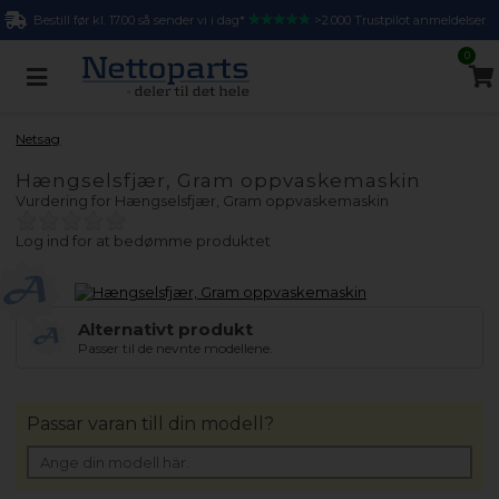
Bestill før kl. 17.00 så sender vi i dag*
>2.000 Trustpilot anmeldelser
0
Netsag
Hængselsfjær, Gram oppvaskemaskin
Vurdering for
Hængselsfjær, Gram oppvaskemaskin
Log ind for at bedømme produktet
Alternativt produkt
Passer til de nevnte modellene.
Passar varan till din modell?