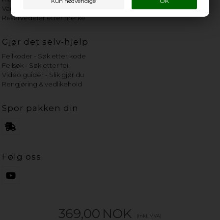
Vannets hardhetsgrad
Reservedeler etter merke
Gjør det selv-hjelp
Feilkoder - Søk etter kode
Feilsøk - Søk etter feil
Video guider - Slik gjør du
Rengjøring & vedlikehold
Spor pakken din
Følg oss
369,00
NOK
(inkl. MVA)