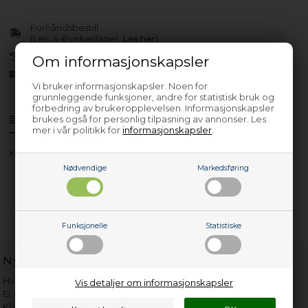
Forhåndsbestill
(Lev. 4-6 virkedager.
Les her
)
30 dagers returrett
Om informasjonskapsler
Siden 2013
Vi bruker informasjonskapsler. Noen for
grunnleggende funksjoner, andre for statistisk bruk og
forbedring av brukeropplevelsen. Informasjonskapsler
brukes også for personlig tilpasning av annonser. Les
Produktinfo
Spørsmål om varen?
mer i vår politikk for
informasjonskapsler
.
KS3406-50 F X
Nødvendige
Markedsføring
Funksjonelle
Statistiske
Nyttige lenker
Hvor gammelt er apparatet mitt?
Vis detaljer om informasjonskapsler
Er det verdt å reparere?
Klage på bassengrobot