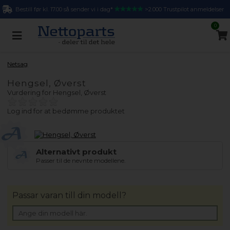
Bestill før kl. 17.00 så sender vi i dag*
>2.000 Trustpilot anmeldelser
0
Netsag
Hengsel, Øverst
Vurdering for
Hengsel, Øverst
Log ind for at bedømme produktet
Alternativt produkt
Passer til de nevnte modellene.
Passar varan till din modell?