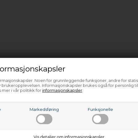
ormasjonskapsler
ormasjonskapsler. Noen for grunnleggende funksjoner, andre for statis
 brukeropplevelsen. Informasjonskapsler brukes også for personlig ti
 mer i vår politikk for
informasjonskapsler
.
e
Markedsføring
Funksjonelle
Vis detaljer om informasjonskapsler