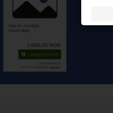
Glas for ovnlåge,
indvendige
1.059,00
NOK
Legg i kurven
Forhåndsbestill
(Lev. 4-6 virkedager.
Les her
)