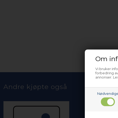
Om inf
Vi bruker inf
forbedring av
annonser. Les
Andre kjøpte også
Nødvendig