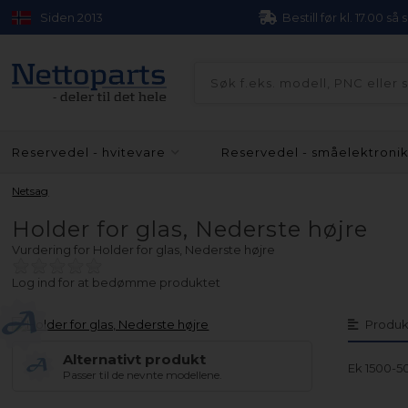
Siden 2013
Bestill før kl. 17.00 så
Reservedel - hvitevare
Reservedel - småelektroni
Netsag
Holder for glas, Nederste højre
Vurdering for
Holder for glas, Nederste højre
Log ind for at bedømme produktet
Produk
Alternativt produkt
Ek 1500-5
Passer til de nevnte modellene.