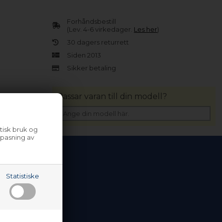
Forhåndsbestill
(Lev. 4-6 virkedager.
Les her
)
30 dagers returrett
Siden 2013
Sikker betaling
Passar varan till din modell?
tisk bruk og
lpasning av
Statistiske