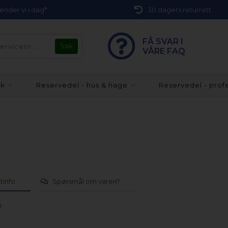
 sender vi i dag*
30 dagers returrett
FÅ SVAR I
VÅRE FAQ
kk
Reservedel - hus & hage
Reservedel - prof
tinfo
Spørsmål om varen?
0