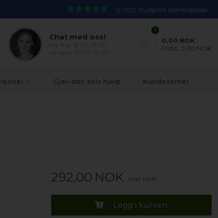
>2.000 Trustpilot anmeldelser
0
Chat med oss!
0,00
NOK
Ma-fr kl. 8.00-21.00
Frakt:
0,00 NOK
Lø-Sø kl. 10.00-15.00
esjonel
Gjør-det-selv hjelp
Kundesenter
292,00
NOK
(inkl. MVA)
Legg i kurven