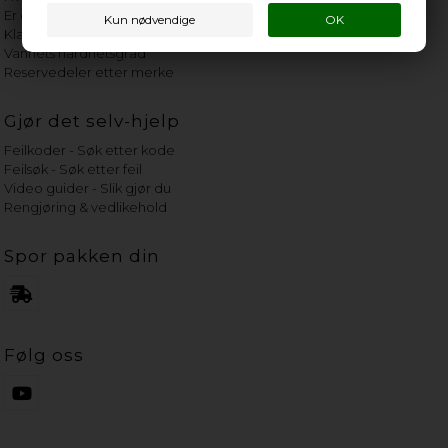
Er det verdt å reparere?
Klage på bassengrobot
Vannets hardhetsgrad
Reservedeler etter merke
Gjør det selv-hjelp
Feilkoder - Søk etter kode
Feilsøk - Søk etter feil
Video guider - Slik gjør du
Rengjøring & vedlikehold
Spor pakken din
Følg oss