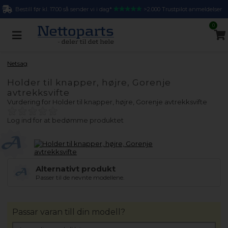
Bestill før kl. 17.00 så sender vi i dag*
>2.000 Trustpilot anmeldelser
0
Netsag
Holder til knapper, højre, Gorenje
avtrekksvifte
Vurdering for
Holder til knapper, højre, Gorenje avtrekksvifte
Log ind for at bedømme produktet
Alternativt produkt
Passer til de nevnte modellene.
Passar varan till din modell?