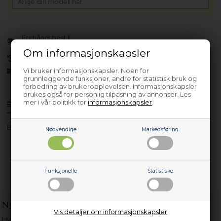
Forhåndsbestill
(Lev. 4-6 virkedager.
Les her
)
Om informasjonskapsler
30 dagers returrett
Vi bruker informasjonskapsler. Noen for
Siden 2013
grunnleggende funksjoner, andre for statistisk bruk og
forbedring av brukeropplevelsen. Informasjonskapsler
brukes også for personlig tilpasning av annonser. Les
mer i vår politikk for
informasjonskapsler
.
Produktinfo
Spørsmål om varen?
BHP523E10X 10
Nødvendige
Markedsføring
Funksjonelle
Statistiske
Nyttige lenker
Vis detaljer om informasjonskapsler
Hvor gammelt er apparatet mitt?