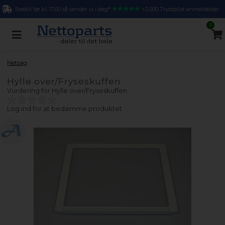
Bestill før kl. 17.00 så sender vi i dag*
>2.000 Trustpilot anmeldelser
0
Netsag
Hylle over/Fryseskuffen
Vurdering for
Hylle over/Fryseskuffen
Log ind for at bedømme produktet