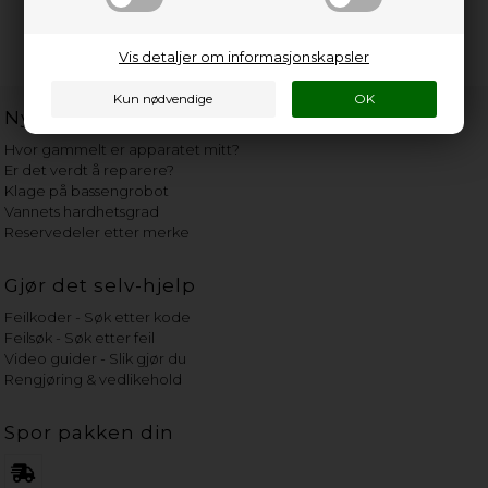
Vis detaljer om informasjonskapsler
Nyttige lenker
Hvor gammelt er apparatet mitt?
Er det verdt å reparere?
Klage på bassengrobot
Vannets hardhetsgrad
Reservedeler etter merke
Gjør det selv-hjelp
Feilkoder - Søk etter kode
Feilsøk - Søk etter feil
Video guider - Slik gjør du
Rengjøring & vedlikehold
Spor pakken din