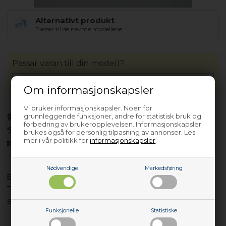
Alternativt produkt
Passer til de nevnte modellene.
Passar varan till din modell?
Om informasjonskapsler
Vi bruker informasjonskapsler. Noen for
grunnleggende funksjoner, andre for statistisk bruk og
På lager (
Lev. 2-4 virkedager
).
forbedring av brukeropplevelsen. Informasjonskapsler
30 dagers returrett
brukes også for personlig tilpasning av annonser. Les
mer i vår politikk for
informasjonskapsler
.
Siden 2013
Nødvendige
Markedsføring
Produktinfo
Spørsmål om varen?
858645611000
Funksjonelle
Statistiske