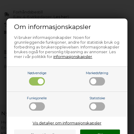
Forhåndsbestill
(Lev. 4-6 virkedager.
Les her
)
30 dagers returrett
Om informasjonskapsler
Siden 2013
Vi bruker informasjonskapsler. Noen for
grunnleggende funksjoner, andre for statistisk bruk og
forbedring av brukeropplevelsen. Informasjonskapsler
brukes også for personlig tilpasning av annonser. Les
Produktinfo
Spørsmål om varen?
mer i vår politikk for
informasjonskapsler
.
BIM253E0XP
Nødvendige
Markedsføring
Funksjonelle
Statistiske
Nyttige lenker
Hvor gammelt er apparatet mitt?
Vis detaljer om informasjonskapsler
Er det verdt å reparere?
Klage på bassengrobot