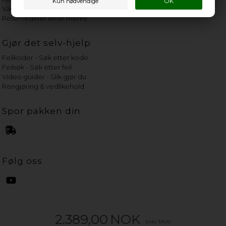
Vannets hardhetsgrad
Reservedeler etter merke
Gjør det selv-hjelp
Feilkoder - Søk etter kode
Feilsøk - Søk etter feil
Video guider - Slik gjør du
Rengjøring & vedlikehold
Spor pakken din
Følg oss
2.389,00
NOK
(inkl. MVA)