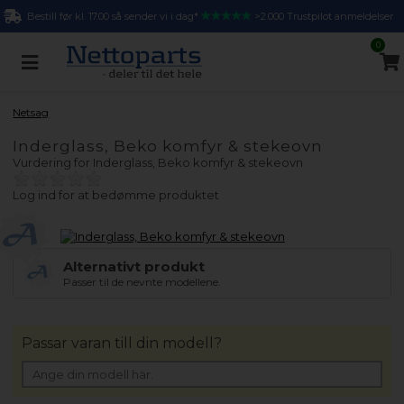
Bestill før kl. 17.00 så sender vi i dag*
>2.000 Trustpilot anmeldelser
0
Netsag
Inderglass, Beko komfyr & stekeovn
Vurdering for
Inderglass, Beko komfyr & stekeovn
Log ind for at bedømme produktet
Alternativt produkt
Passer til de nevnte modellene.
Passar varan till din modell?