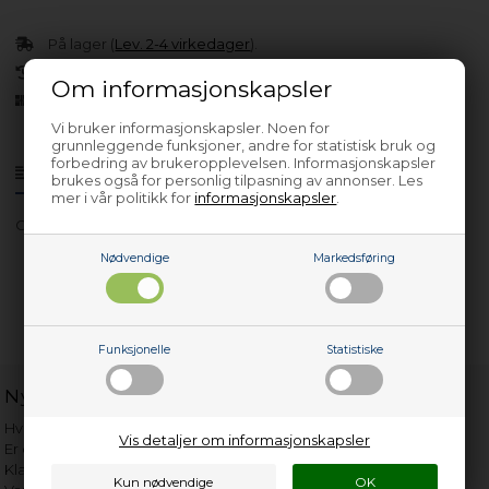
På lager (
Lev. 2-4 virkedager
).
30 dagers returrett
Om informasjonskapsler
Siden 2013
Vi bruker informasjonskapsler. Noen for
grunnleggende funksjoner, andre for statistisk bruk og
forbedring av brukeropplevelsen. Informasjonskapsler
Produktinfo
Spørsmål om varen?
brukes også for personlig tilpasning av annonser. Les
mer i vår politikk for
informasjonskapsler
.
CIP 156550 X
Nødvendige
Markedsføring
Funksjonelle
Statistiske
Nyttige lenker
Hvor gammelt er apparatet mitt?
Vis detaljer om informasjonskapsler
Er det verdt å reparere?
Klage på bassengrobot