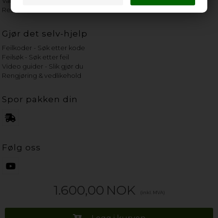
Vannets hardhetsgrad
Reservedeler etter merke
Gjør det selv-hjelp
Feilkoder - Søk etter kode
Feilsøk - Søk etter feil
Video guider - Slik gjør du
Rengjøring & vedlikehold
Spor pakken din
Følg oss
1.600,00
NOK
(inkl. MVA)