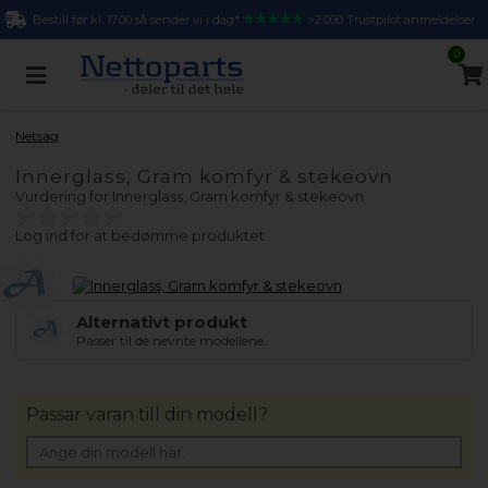
Bestill før kl. 17.00 så sender vi i dag*
>2.000 Trustpilot anmeldelser
0
Netsag
Innerglass, Gram komfyr & stekeovn
Vurdering for
Innerglass, Gram komfyr & stekeovn
Log ind for at bedømme produktet
Alternativt produkt
Passer til de nevnte modellene.
Passar varan till din modell?