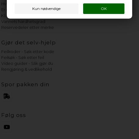
Hvor gammelt er apparatet mitt?
Er det verdt å reparere?
Klage på bassengrobot
Vannets hardhetsgrad
Reservedeler etter merke
Gjør det selv-hjelp
Feilkoder - Søk etter kode
Feilsøk - Søk etter feil
Video guider - Slik gjør du
Rengjøring & vedlikehold
Spor pakken din
Følg oss