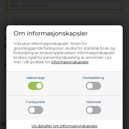
Forhåndsbestill
(Lev. 4-6 virkedager.
Les her
)
Om informasjonskapsler
30 dagers returrett
Vi bruker informasjonskapsler. Noen for
Siden 2013
grunnleggende funksjoner, andre for statistisk bruk og
forbedring av brukeropplevelsen. Informasjonskapsler
brukes også for personlig tilpasning av annonser. Les
mer i vår politikk for
informasjonskapsler
.
Produktinfo
Spørsmål om varen?
Nødvendige
Markedsføring
DS 4010
Funksjonelle
Statistiske
Nyttige lenker
Vis detaljer om informasjonskapsler