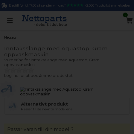
Bestill før kl. 17.00 så sender vi i dag*
>2.000 Trustpilot anmeldelser
0
Netsag
Inntaksslange med Aquastop, Gram
oppvaskmaskin
Vurdering for
Inntaksslange med Aquastop, Gram
oppvaskmaskin
Log ind for at bedømme produktet
Alternativt produkt
Passer til de nevnte modellene.
Passar varan till din modell?