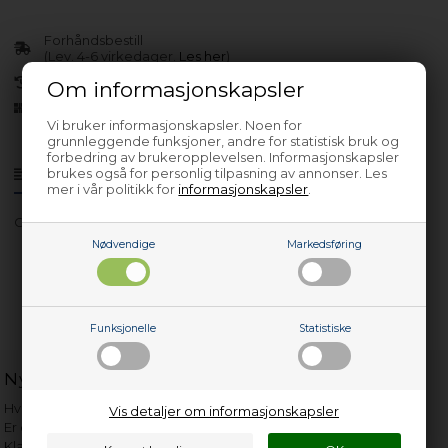
Forhåndsbestill
(Lev. 4-6 virkedager.
Les her
)
30 dagers returrett
Om informasjonskapsler
Siden 2013
Vi bruker informasjonskapsler. Noen for
grunnleggende funksjoner, andre for statistisk bruk og
forbedring av brukeropplevelsen. Informasjonskapsler
brukes også for personlig tilpasning av annonser. Les
Produktinfo
Spørsmål om varen?
mer i vår politikk for
informasjonskapsler
.
CC 36050 V
Nødvendige
Markedsføring
Funksjonelle
Statistiske
Nyttige lenker
Hvor gammelt er apparatet mitt?
Vis detaljer om informasjonskapsler
Er det verdt å reparere?
Klage på bassengrobot