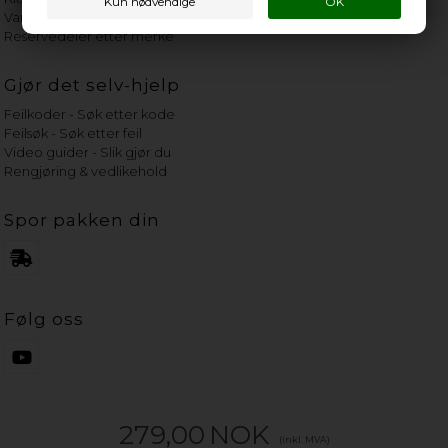
Vannets hardhetsgrad
Reservedeler etter merke
Gjør det selv-hjelp
Feilkoder - Søk etter kode
Feilsøk - Søk etter feil
Video guider - Slik gjør du
Rengjøring & vedlikehold
Spor pakken din
Følg oss
279,00
NOK
(inkl. MVA)