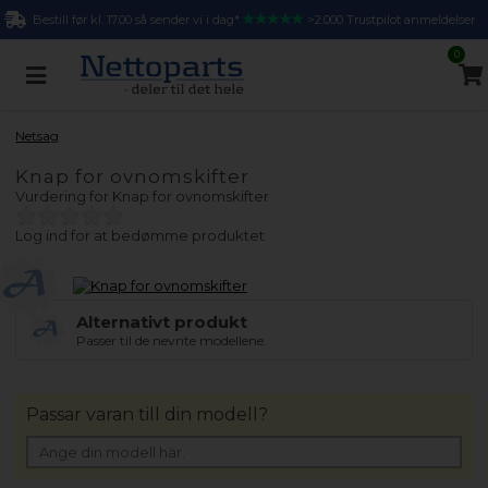
Bestill før kl. 17.00 så sender vi i dag*
>2.000 Trustpilot anmeldelser
0
Netsag
Knap for ovnomskifter
Vurdering for
Knap for ovnomskifter
Log ind for at bedømme produktet
Alternativt produkt
Passer til de nevnte modellene.
Passar varan till din modell?