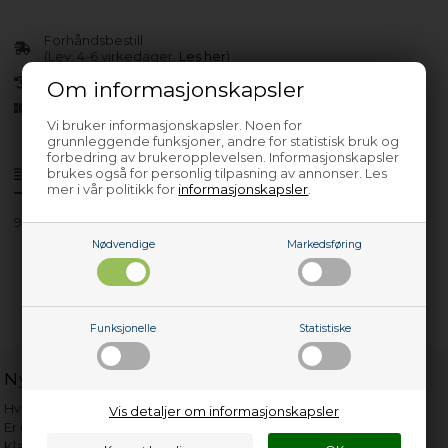
Forhåndsbestill
(Lev. 4-6 virkedager.
Les her
)
30 dagers returrett
Om informasjonskapsler
Siden 2013
Vi bruker informasjonskapsler. Noen for
grunnleggende funksjoner, andre for statistisk bruk og
forbedring av brukeropplevelsen. Informasjonskapsler
brukes også for personlig tilpasning av annonser. Les
Produktinfo
Spørsmål om varen?
mer i vår politikk for
informasjonskapsler
.
944182003
Nødvendige
Markedsføring
Funksjonelle
Statistiske
Nyttige lenker
Hvor gammelt er apparatet mitt?
Vis detaljer om informasjonskapsler
Er det verdt å reparere?
Klage på bassengrobot