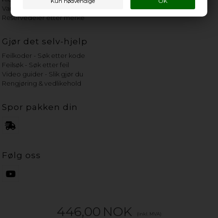
Vannets hardhetsgrad
Reservedeler etter merke
Gjør det selv-hjelp
Feilkoder - Søk etter kode
Feilsøk - Søk etter feil
Video guider - Slik gjør du
Rengjøring & vedlikehold
Spor pakken din
Følg oss
446,00
NOK
(inkl. MVA)