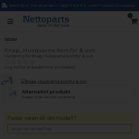
Bestill før kl. 17.00 så sender vi i dag*
>2.000 Trustpilot anmeldelser
0
Netsag
Knap, Husqvarna komfyr & ovn
Vurdering for
Knap, Husqvarna komfyr & ovn
Log ind for at bedømme produktet
Alternativt produkt
Passer til de nevnte modellene.
Passar varan till din modell?