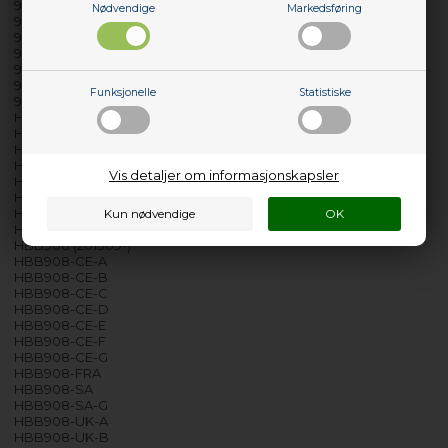
908
Nødvendige
Markedsføring
909
910
918
918-E
919
Funksjonelle
Statistiske
919-E
HBAB01
HBAB02
HBB800-A
HBB800-B
Vis detaljer om informasjonskapsler
HBB800-C
HBB90
HBB908
HBB908 (200806-)
HBB908 (201309-)
HBB908-CE-A
HBB908-CE-B
HBB908-CE-C
HBB908-CE-D
HBB908-CE-E
HBB908-CE-F
HBB908-CE-G
HBB908-FRA
HBB908-SA
HBB908-SA-G
HBB908-UK-A
HBB908-UK-B