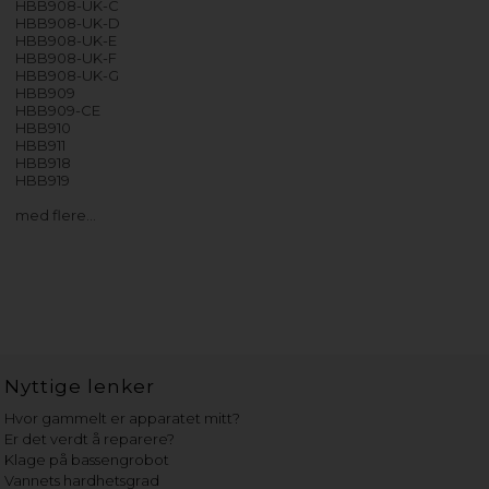
HBB908-UK-C
HBB908-UK-D
HBB908-UK-E
HBB908-UK-F
HBB908-UK-G
HBB909
HBB909-CE
HBB910
HBB911
HBB918
HBB919
med flere…
Nyttige lenker
Hvor gammelt er apparatet mitt?
Er det verdt å reparere?
Klage på bassengrobot
Vannets hardhetsgrad