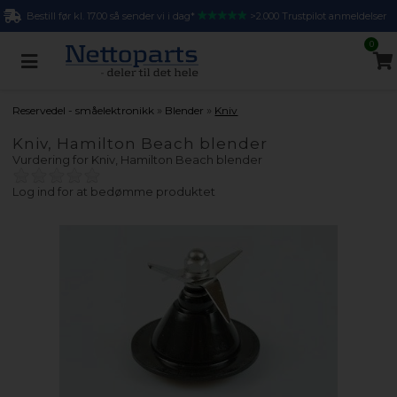
Bestill før kl. 17.00 så sender vi i dag*
>2.000 Trustpilot anmeldelser
0
»
»
Reservedel - småelektronikk
Blender
Kniv
Kniv, Hamilton Beach blender
Vurdering for
Kniv, Hamilton Beach blender
Log ind for at bedømme produktet