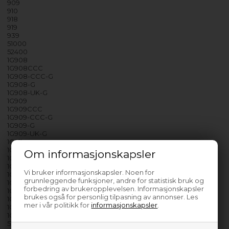
909
910
918
919
939
51000
52400
1G908
1G908CCC
1G908-CCC-G
1G908-G
1G908-UK-G
1G909
1G909CCC
1G909-CCC-G
1G909-G
1G909-UK-G
1G911
1G912
Om informasjonskapsler
1G918
1G918-G
Vi bruker informasjonskapsler. Noen for
1G918-UK
grunnleggende funksjoner, andre for statistisk bruk og
1G918-UK-G
forbedring av brukeropplevelsen. Informasjonskapsler
1G919
brukes også for personlig tilpasning av annonser. Les
1G919-G
mer i vår politikk for
informasjonskapsler
.
1G919-UK
1G919-UK-G
51000