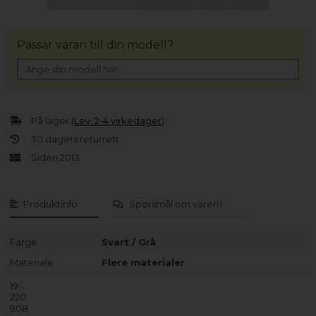
Passar varan till din modell?
På lager (
Lev. 2-4 virkedager
).
30 dagers returrett
Siden 2013
Produktinfo
Spørsmål om varen?
Farge
Svart / Grå
Materiale
Flere materialer
19
220
908