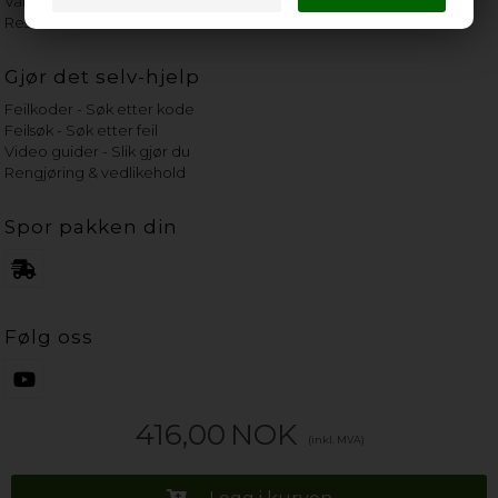
Vannets hardhetsgrad
Reservedeler etter merke
Gjør det selv-hjelp
Feilkoder - Søk etter kode
Feilsøk - Søk etter feil
Video guider - Slik gjør du
Rengjøring & vedlikehold
Spor pakken din
Følg oss
416,00
NOK
(inkl. MVA)