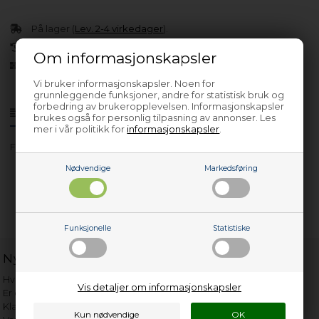
På lager (
Lev. 2-4 virkedager
).
30 dagers returrett
Om informasjonskapsler
Siden 2013
Vi bruker informasjonskapsler. Noen for
grunnleggende funksjoner, andre for statistisk bruk og
forbedring av brukeropplevelsen. Informasjonskapsler
Produktinfo
Spørsmål om varen?
brukes også for personlig tilpasning av annonser. Les
mer i vår politikk for
informasjonskapsler
.
FC 494186 N
Nødvendige
Markedsføring
Funksjonelle
Statistiske
Nyttige lenker
Hvor gammelt er apparatet mitt?
Vis detaljer om informasjonskapsler
Er det verdt å reparere?
Klage på bassengrobot