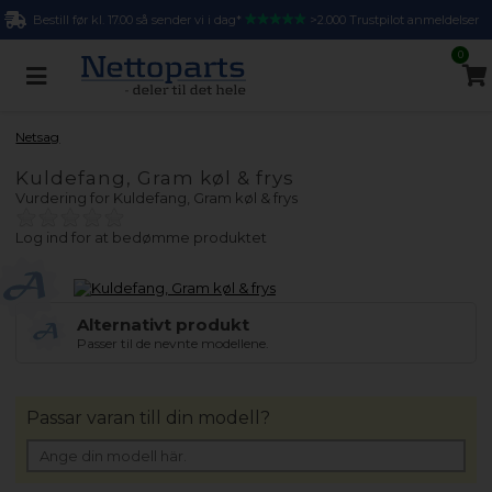
Bestill før kl. 17.00 så sender vi i dag*
>2.000 Trustpilot anmeldelser
0
Netsag
Kuldefang, Gram køl & frys
Vurdering for
Kuldefang, Gram køl & frys
Log ind for at bedømme produktet
Alternativt produkt
Passer til de nevnte modellene.
Passar varan till din modell?