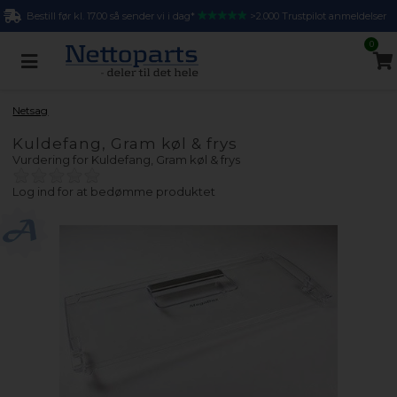
Bestill før kl. 17.00 så sender vi i dag*
>2.000 Trustpilot anmeldelser
0
Netsag
Kuldefang, Gram køl & frys
Vurdering for
Kuldefang, Gram køl & frys
Log ind for at bedømme produktet