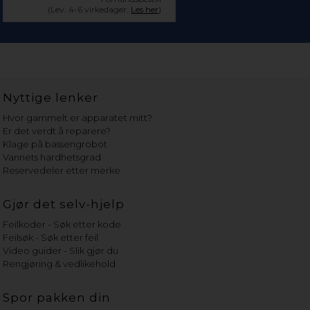
(Lev. 4-6 virkedager.
Les her
)
Nyttige lenker
Hvor gammelt er apparatet mitt?
Er det verdt å reparere?
Klage på bassengrobot
Vannets hardhetsgrad
Reservedeler etter merke
Gjør det selv-hjelp
Feilkoder - Søk etter kode
Feilsøk - Søk etter feil
Video guider - Slik gjør du
Rengjøring & vedlikehold
Spor pakken din