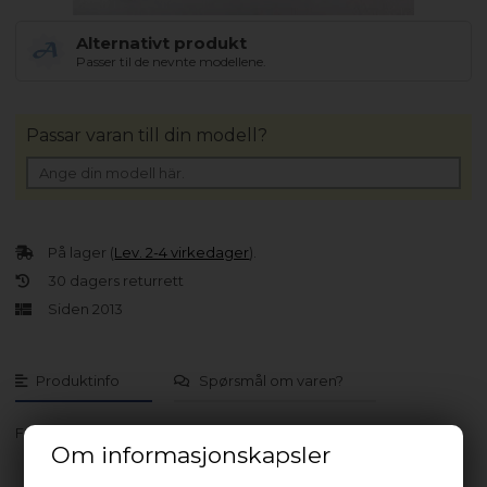
Alternativt produkt
Passer til de nevnte modellene.
Passar varan till din modell?
På lager (
Lev. 2-4 virkedager
).
30 dagers returrett
Siden 2013
Produktinfo
Spørsmål om varen?
FS 42306-60 N
Om informasjonskapsler