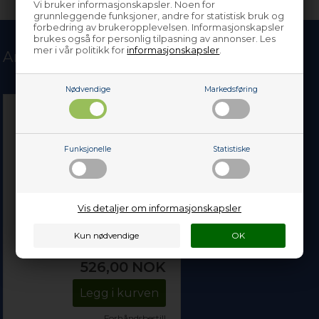
Vi bruker informasjonskapsler. Noen for
grunnleggende funksjoner, andre for statistisk bruk og
forbedring av brukeropplevelsen. Informasjonskapsler
brukes også for personlig tilpasning av annonser. Les
mer i vår politikk for
informasjonskapsler
.
Andre kjøpte også
Nødvendige
Markedsføring
Funksjonelle
Statistiske
Vis detaljer om informasjonskapsler
Glasshylle, Gram kjøl og
frys
526,00
NOK
Legg i kurven
Forhåndsbestill