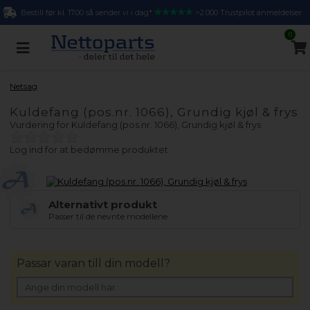
Bestill før kl. 17.00 så sender vi i dag*
>2.000 Trustpilot anmeldelser
0
Netsag
Kuldefang (pos.nr. 1066), Grundig kjøl & frys
Vurdering for
Kuldefang (pos.nr. 1066), Grundig kjøl & frys
Log ind for at bedømme produktet
Alternativt produkt
Passer til de nevnte modellene.
Passar varan till din modell?