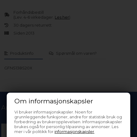
Forhåndsbestill
(Lev. 4-6 virkedager.
Les her
)
30 dagers returrett
Siden 2013
Produktinfo
Spørsmål om varen?
GFNS138S20X
Om informasjonskapsler
Andre kjøpte også
Vi bruker informasjonskapsler. Noen for
grunnleggende funksjoner, andre for statistisk bruk og
forbedring av brukeropplevelsen. Informasjonskapsler
brukes også for personlig tilpasning av annonser. Les
mer i vår politikk for
informasjonskapsler
.