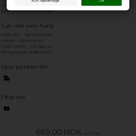
Vannets hardhetsgrad
Reservedeler etter merke
Gjør det selv-hjelp
Feilkoder - Søk etter kode
Feilsøk - Søk etter feil
Video guider - Slik gjør du
Rengjøring & vedlikehold
Spor pakken din
Følg oss
669,00
NOK
(inkl. MVA)