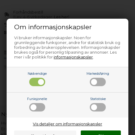
Forhåndsbestill
(Lev. 4-6 virkedager.
Les her
)
30 dagers returrett
Om informasjonskapsler
Siden 2013
Vi bruker informasjonskapsler. Noen for
grunnleggende funksjoner, andre for statistisk bruk og
forbedring av brukeropplevelsen. Informasjonskapsler
brukes også for personlig tilpasning av annonser. Les
Produktinfo
Spørsmål om varen?
mer i vår politikk for
informasjonskapsler
.
7278448811
Nødvendige
Markedsføring
Funksjonelle
Statistiske
Nyttige lenker
Hvor gammelt er apparatet mitt?
Vis detaljer om informasjonskapsler
Er det verdt å reparere?
Klage på bassengrobot