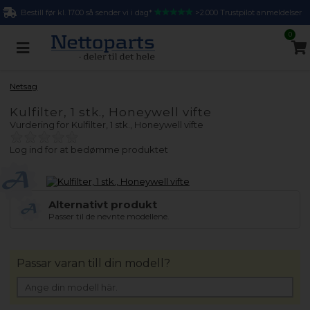
Bestill før kl. 17.00 så sender vi i dag*
>2.000 Trustpilot anmeldelser
0
Netsag
Kulfilter, 1 stk., Honeywell vifte
Vurdering for
Kulfilter, 1 stk., Honeywell vifte
Log ind for at bedømme produktet
Alternativt produkt
Passer til de nevnte modellene.
Passar varan till din modell?