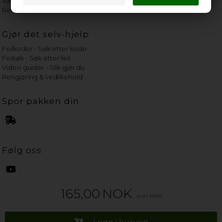
Vannets hardhetsgrad
Reservedeler etter merke
Gjør det selv-hjelp
Feilkoder - Søk etter kode
Feilsøk - Søk etter feil
Video guider - Slik gjør du
Rengjøring & vedlikehold
Spor pakken din
Følg oss
165,00
NOK
(inkl. MVA)