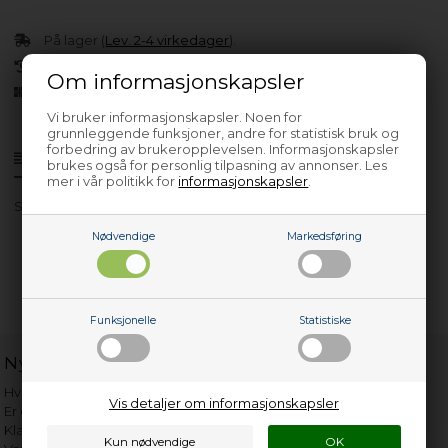
På lager (
Lev. 2-4 virkedager
).
30 dagers returrett
Om informasjonskapsler
Siden 2013
Vi bruker informasjonskapsler. Noen for
grunnleggende funksjoner, andre for statistisk bruk og
forbedring av brukeropplevelsen. Informasjonskapsler
Produktinfo
Spørsmål om varen?
brukes også for personlig tilpasning av annonser. Les
mer i vår politikk for
informasjonskapsler
.
ST2KB2BP - 2KM2BP - 4610003
Nødvendige
Markedsføring
Funksjonelle
Statistiske
Nyttige lenker
Hvor gammelt er apparatet mitt?
Vis detaljer om informasjonskapsler
Er det verdt å reparere?
Klage på bassengrobot