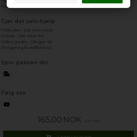
Vannets hardhetsgrad
Reservedeler etter merke
Gjør det selv-hjelp
Feilkoder - Søk etter kode
Feilsøk - Søk etter feil
Video guider - Slik gjør du
Rengjøring & vedlikehold
Spor pakken din
Følg oss
165,00
NOK
(inkl. MVA)