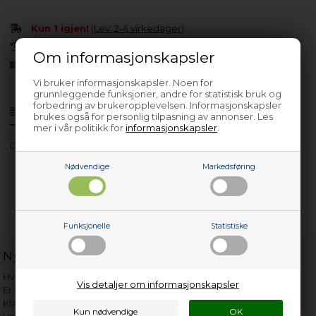
Kun 1 igjen!
(
Lev. 2-4 virkedager
).
30 dagers returrett
Om informasjonskapsler
Siden 2013
Vi bruker informasjonskapsler. Noen for
grunnleggende funksjoner, andre for statistisk bruk og
forbedring av brukeropplevelsen. Informasjonskapsler
Produktinfo
Spørsmål om varen?
brukes også for personlig tilpasning av annonser. Les
mer i vår politikk for
informasjonskapsler
.
DF6130 X
Nødvendige
Markedsføring
Funksjonelle
Statistiske
Nyttige lenker
Hvor gammelt er apparatet mitt?
Vis detaljer om informasjonskapsler
Er det verdt å reparere?
Klage på bassengrobot