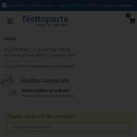
Bestill før kl. 17.00 så sender vi i dag*
>2.000 Trustpilot anmeldelser
0
Netsag
Kullfilter, Gorenje vifte
Vurdering for
Kullfilter, Gorenje vifte
Log ind for at bedømme produktet
Alternativt produkt
Passer til de nevnte modellene.
Passar varan till din modell?