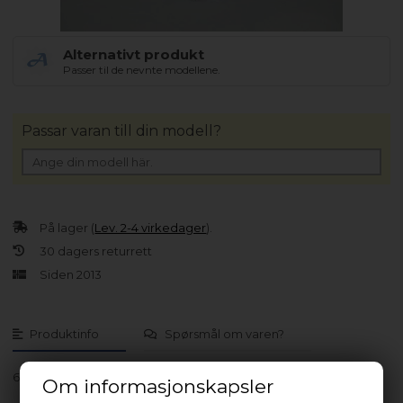
Alternativt produkt
Passer til de nevnte modellene.
Passar varan till din modell?
På lager (
Lev. 2-4 virkedager
).
30 dagers returrett
Siden 2013
Produktinfo
Spørsmål om varen?
600.793.02 HOO B20 2 - 857962901013
Om informasjonskapsler