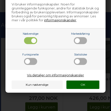
Vi bruker informasjonskapsler. Noen for
grunnleggende funksjoner, andre for statistisk bruk og
forbedring av brukeropplevelsen. Informasjonskapsler
brukes også for personlig tilpasning av annonser. Les
mer i vår politikk for
informasjonskapsler
.
Andre kjøpte også
Nødvendige
Markedsføring
Funksjonelle
Statistiske
Vis detaljer om informasjonskapsler
Kullfilter, Ikea
Flaskehylle i dør, Ikea k
kjøkkenvifte - 205 mm x
og frys (nedre)
215 mm (1 stk)
217,00
NOK
426,00
Legg i kurven
Legg i kur