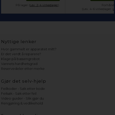
På lager (
Lev. 2-4 virkedager
).
Forhånds
(Lev. 4-6 virkedager.
L
Nyttige lenker
Hvor gammelt er apparatet mitt?
Er det verdt å reparere?
Klage på bassengrobot
Vannets hardhetsgrad
Reservedeler etter merke
Gjør det selv-hjelp
Feilkoder - Søk etter kode
Feilsøk - Søk etter feil
Video guider - Slik gjør du
Rengjøring & vedlikehold