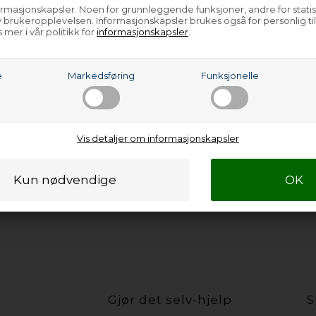
ormasjonskapsler. Noen for grunnleggende funksjoner, andre for statis
 brukeropplevelsen. Informasjonskapsler brukes også for personlig ti
 mer i vår politikk for
informasjonskapsler
.
e
Markedsføring
Funksjonelle
Vis detaljer om informasjonskapsler
Gjør det selv-hjelp
S