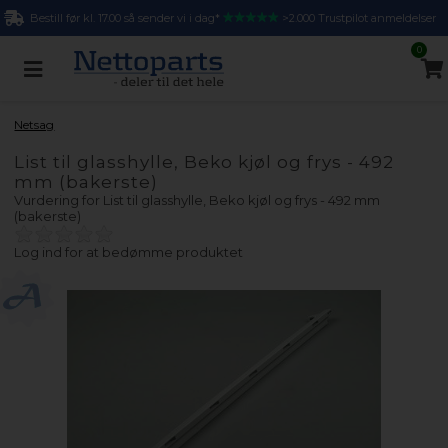
Bestill før kl. 17.00 så sender vi i dag*
>2.000 Trustpilot anmeldelser
0
Netsag
List til glasshylle, Beko kjøl og frys - 492
mm (bakerste)
Vurdering for
List til glasshylle, Beko kjøl og frys - 492 mm
(bakerste)
Log ind for at bedømme produktet