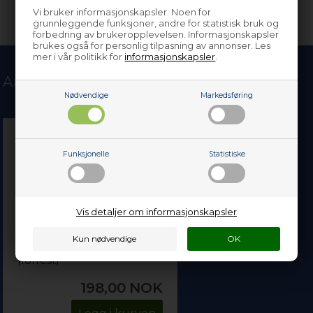
Vi bruker informasjonskapsler. Noen for
grunnleggende funksjoner, andre for statistisk bruk og
forbedring av brukeropplevelsen. Informasjonskapsler
brukes også for personlig tilpasning av annonser. Les
mer i vår politikk for
informasjonskapsler
.
Andre kjøpte også
Nødvendige
Markedsføring
Funksjonelle
Statistiske
Vis detaljer om informasjonskapsler
List til glasshylle, Beko
kjøl & frys - 494 mm
(forrest)
198,00
NOK