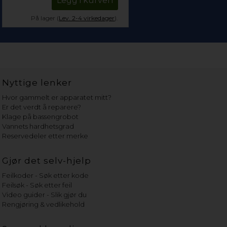
Legg i kurven
På lager (
Lev. 2-4 virkedager
).
Nyttige lenker
Hvor gammelt er apparatet mitt?
Er det verdt å reparere?
Klage på bassengrobot
Vannets hardhetsgrad
Reservedeler etter merke
Gjør det selv-hjelp
Feilkoder - Søk etter kode
Feilsøk - Søk etter feil
Video guider - Slik gjør du
Rengjøring & vedlikehold