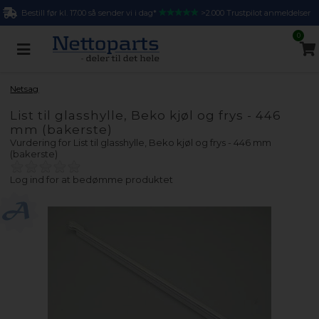
Bestill før kl. 17.00 så sender vi i dag*
>2.000 Trustpilot anmeldelser
0
Netsag
List til glasshylle, Beko kjøl og frys - 446
mm (bakerste)
Vurdering for
List til glasshylle, Beko kjøl og frys - 446 mm
(bakerste)
Log ind for at bedømme produktet