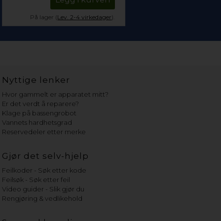
På lager (
Lev. 2-4 virkedager
).
Nyttige lenker
Hvor gammelt er apparatet mitt?
Er det verdt å reparere?
Klage på bassengrobot
Vannets hardhetsgrad
Reservedeler etter merke
Gjør det selv-hjelp
Feilkoder - Søk etter kode
Feilsøk - Søk etter feil
Video guider - Slik gjør du
Rengjøring & vedlikehold