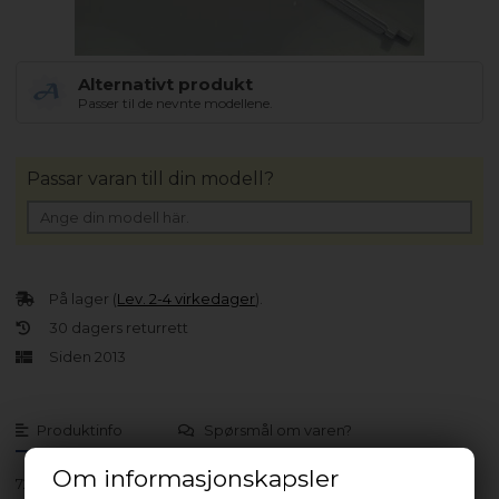
Alternativt produkt
Passer til de nevnte modellene.
Passar varan till din modell?
På lager (
Lev. 2-4 virkedager
).
30 dagers returrett
Siden 2013
Produktinfo
Spørsmål om varen?
Om informasjonskapsler
7233448714