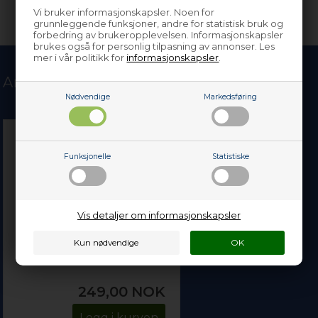
Vi bruker informasjonskapsler. Noen for
grunnleggende funksjoner, andre for statistisk bruk og
forbedring av brukeropplevelsen. Informasjonskapsler
brukes også for personlig tilpasning av annonser. Les
mer i vår politikk for
informasjonskapsler
.
Andre kjøpte også
Nødvendige
Markedsføring
Funksjonelle
Statistiske
Vis detaljer om informasjonskapsler
Profesjonell ovnrens (500
ml)
249,00
NOK
Legg i kurven