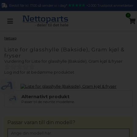
Bestill før kl. 17.00 så sender vi i dag*
>2.000 Trustpilot anmeldelser
0
Netsag
Liste for glasshylle (Bakside), Gram kjøl &
fryser
Vurdering for
Liste for glasshylle (Bakside), Gram kjøl & fryser
Log ind for at bedømme produktet
Alternativt produkt
Passer til de nevnte modellene.
Passar varan till din modell?