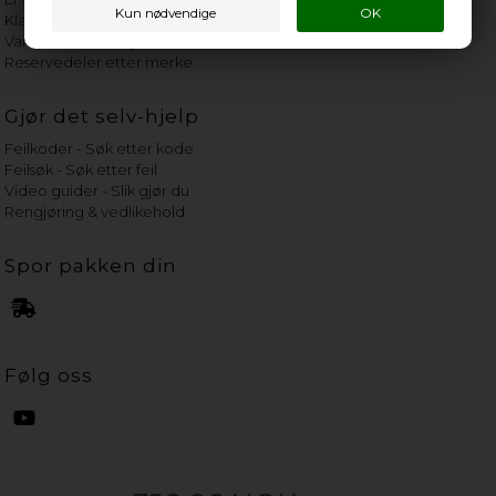
Klage på bassengrobot
Vannets hardhetsgrad
Reservedeler etter merke
Gjør det selv-hjelp
Feilkoder - Søk etter kode
Feilsøk - Søk etter feil
Video guider - Slik gjør du
Rengjøring & vedlikehold
Spor pakken din
Følg oss