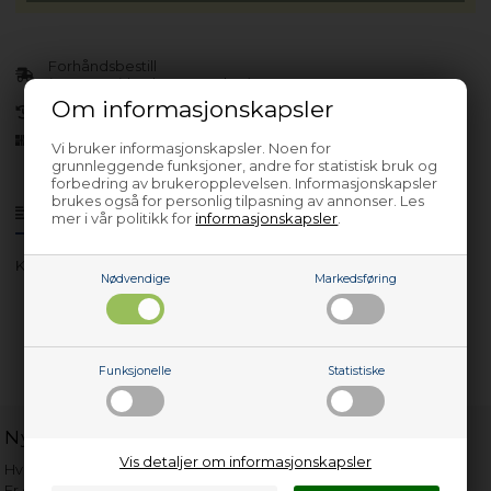
Forhåndsbestill
(Lev. 4-6 virkedager.
Les her
)
Om informasjonskapsler
30 dagers returrett
Siden 2013
Vi bruker informasjonskapsler. Noen for
grunnleggende funksjoner, andre for statistisk bruk og
forbedring av brukeropplevelsen. Informasjonskapsler
brukes også for personlig tilpasning av annonser. Les
Produktinfo
Spørsmål om varen?
mer i vår politikk for
informasjonskapsler
.
KFI 3285-91 N
Nødvendige
Markedsføring
Funksjonelle
Statistiske
Nyttige lenker
Vis detaljer om informasjonskapsler
Hvor gammelt er apparatet mitt?
Er det verdt å reparere?