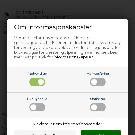
Forhåndsbestill
(Lev. 4-6 virkedager.
Les her
)
30 dagers returrett
Om informasjonskapsler
Siden 2013
Vi bruker informasjonskapsler. Noen for
grunnleggende funksjoner, andre for statistisk bruk og
forbedring av brukeropplevelsen. Informasjonskapsler
brukes også for personlig tilpasning av annonser. Les
Produktinfo
Spørsmål om varen?
mer i vår politikk for
informasjonskapsler
.
KSI 401754
Nødvendige
Markedsføring
Funksjonelle
Statistiske
Nyttige lenker
Hvor gammelt er apparatet mitt?
Vis detaljer om informasjonskapsler
Er det verdt å reparere?
Klage på bassengrobot