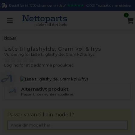
Bestill før kl. 17.00 så sender vi i dag*
>2.000 Trustpilot anmeldelser
0
Netsag
Liste til glashylde, Gram køl & frys
Vurdering for
Liste til glashylde, Gram køl & frys
Log ind for at bedømme produktet
Alternativt produkt
Passer til de nevnte modellene.
Passar varan till din modell?