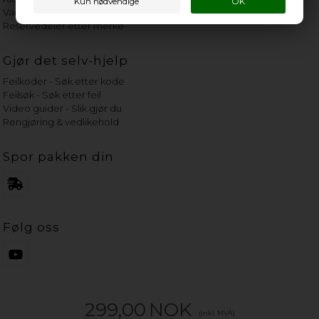
Vannets hardhetsgrad
Reservedeler etter merke
Gjør det selv-hjelp
Feilkoder - Søk etter kode
Feilsøk - Søk etter feil
Video guider - Slik gjør du
Rengjøring & vedlikehold
Spor pakken din
Følg oss
299,00
NOK
(inkl. MVA)