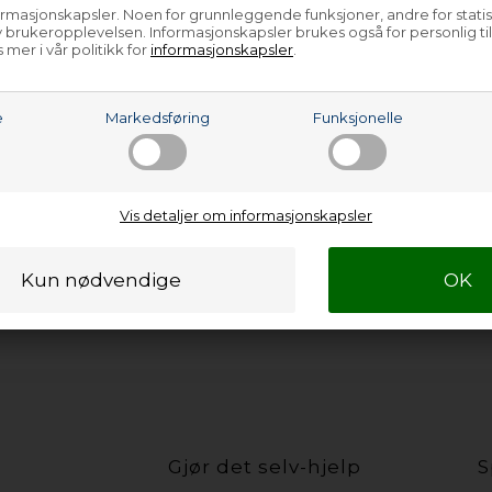
ormasjonskapsler. Noen for grunnleggende funksjoner, andre for statis
 brukeropplevelsen. Informasjonskapsler brukes også for personlig ti
 mer i vår politikk for
informasjonskapsler
.
e
Markedsføring
Funksjonelle
Vis detaljer om informasjonskapsler
Gjør det selv-hjelp
S