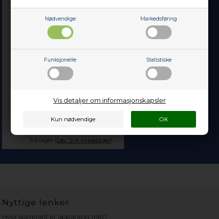
Nødvendige
Markedsføring
Funksjonelle
Statistiske
List til glasshylle, Gram
kjøl og frys - 25 mm x 497
mm x 70 mm (forrest)
Vis detaljer om informasjonskapsler
199,00
NOK
Legg i kurven
På lager (
Lev. 2-4 virkedager
).
Nyttige lenker
Hvor gammelt er apparatet mitt?