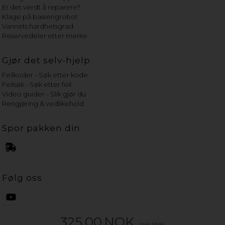
Er det verdt å reparere?
Klage på bassengrobot
Vannets hardhetsgrad
Reservedeler etter merke
Gjør det selv-hjelp
Feilkoder - Søk etter kode
Feilsøk - Søk etter feil
Video guider - Slik gjør du
Rengjøring & vedlikehold
Spor pakken din
Følg oss
325,00
NOK
(inkl. MVA)