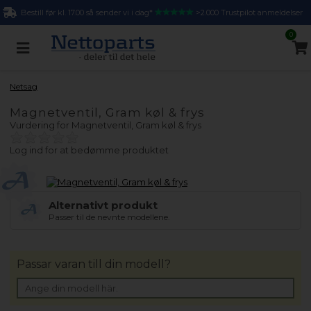
Bestill før kl. 17.00 så sender vi i dag*
>2.000 Trustpilot anmeldelser
0
Netsag
Magnetventil, Gram køl & frys
Vurdering for
Magnetventil, Gram køl & frys
Log ind for at bedømme produktet
Alternativt produkt
Passer til de nevnte modellene.
Passar varan till din modell?