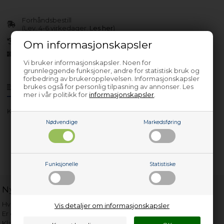
Forhåndsbestill
(Lev. 4-6 virkedager.
Les her
)
30 dagers returrett
Om informasjonskapsler
Siden 2013
Vi bruker informasjonskapsler. Noen for
grunnleggende funksjoner, andre for statistisk bruk og
forbedring av brukeropplevelsen. Informasjonskapsler
brukes også for personlig tilpasning av annonser. Les
Produktinfo
Spørsmål om varen?
mer i vår politikk for
informasjonskapsler
.
KF 615-00 RF_GC2225GEKS
Nødvendige
Markedsføring
Funksjonelle
Statistiske
Nyttige lenker
Hvor gammelt er apparatet mitt?
Vis detaljer om informasjonskapsler
Er det verdt å reparere?
Klage på bassengrobot