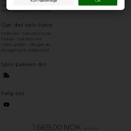
Vannets hardhetsgrad
Reservedeler etter merke
Gjør det selv-hjelp
Feilkoder - Søk etter kode
Feilsøk - Søk etter feil
Video guider - Slik gjør du
Rengjøring & vedlikehold
Spor pakken din
Følg oss
1.669,00
NOK
(inkl. MVA)