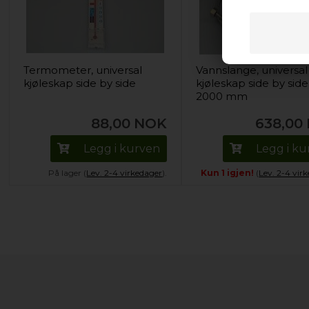
Termometer, universal
Vannslange, universal
kjøleskap side by side
kjøleskap side by side
2000 mm
88,00
NOK
638,00
Legg i kurven
Legg i k
På lager (
Lev. 2-4 virkedager
).
Kun 1 igjen!
(
Lev. 2-4 vir