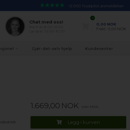
>2.000 Trustpilot anmeldelser
0
Chat med oss!
0,00
NOK
Ma-fr kl. 8.00-21.00
Frakt:
0,00 NOK
Lø-Sø kl. 10.00-15.00
esjonel
Gjør-det-selv hjelp
Kundesenter
1.669,00
NOK
(inkl. MVA)
ndestrek.
Legg i kurven