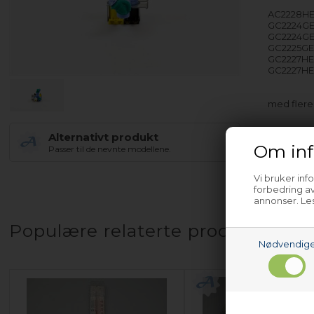
AC2228HE
GC2224GE
GC2224GE
GC2225GE
GC2227HE
GC2227HE
med fler
Alternativt produkt
Om inf
Passer til de nevnte modellene.
Vi bruker inf
forbedring av
annonser. Les
Populære relaterte produkter
Nødvendig