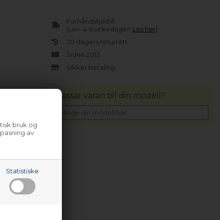
Forhåndsbestill
(Lev. 4-6 virkedager.
Les her
)
30 dagers returrett
Siden 2013
Sikker betaling
Passar varan till din modell?
tisk bruk og
lpasning av
Statistiske