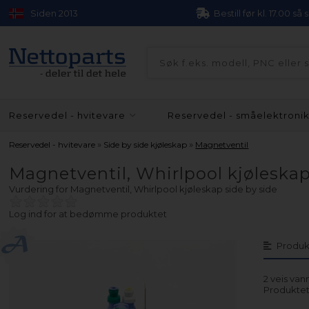
Siden 2013
Bestill før kl. 17.00 så
Reservedel - hvitevare
Reservedel - småelektroni
»
»
Reservedel - hvitevare
Side by side kjøleskap
Magnetventil
Magnetventil, Whirlpool kjøleskap
Vurdering for
Magnetventil, Whirlpool kjøleskap side by side
Log ind for at bedømme produktet
Produk
2 veis vann
Produktet