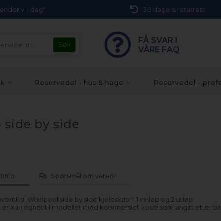
 sender vi i dag*
30 dagers returrett
FÅ SVAR I
VÅRE FAQ
kk
Reservedel - hus & hage
Reservedel - prof
 side by side
tinfo
Spørsmål om varen?
ventil til Whirlpool side by side kjøleskap – 1 innløp og 2 utløp.
 er kun egnet til modeller med kommersiell kode som angitt etter bi