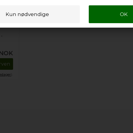
 -
NOK
urven
kedager
).