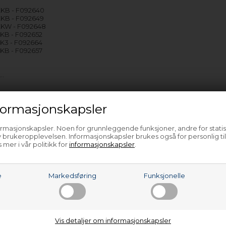
KB - F092640
KB - F092649
KW - F092648
KB - F092652
K3 - F092664
KB - F092657
e…
ormasjonskapsler
ormasjonskapsler. Noen for grunnleggende funksjoner, andre for statis
 brukeropplevelsen. Informasjonskapsler brukes også for personlig ti
 mer i vår politikk for
informasjonskapsler
.
e
Markedsføring
Funksjonelle
Vis detaljer om informasjonskapsler