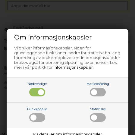
Forhåndsbestill
(Lev. 4-6 virkedager.
Les her
)
Om informasjonskapsler
30 dagers returrett
Vi bruker informasjonskapsler. Noen for
Siden 2013
grunnleggende funksjoner, andre for statistisk bruk og
forbedring av brukeropplevelsen. Informasjonskapsler
brukes også for personlig tilpasning av annonser. Les
mer i vår politikk for
informasjonskapsler
.
Produktinfo
Spørsmål om varen?
857954701002
Nødvendige
Markedsføring
600.270.68
Funksjonelle
Statistiske
Nyttige lenker
Vis detaljer om informasjonskapsler