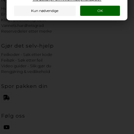
Hvor gammelt er apparatet mitt?
Er det verdt å reparere?
Klage på bassengrobot
Vannets hardhetsgrad
Reservedeler etter merke
Gjør det selv-hjelp
Feilkoder - Søk etter kode
Feilsøk - Søk etter feil
Video guider - Slik gjør du
Rengjøring & vedlikehold
Spor pakken din
Følg oss