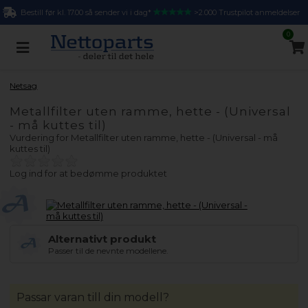
Bestill før kl. 17.00 så sender vi i dag*
>2.000 Trustpilot anmeldelser
0
Netsag
Metallfilter uten ramme, hette - (Universal
- må kuttes til)
Vurdering for
Metallfilter uten ramme, hette - (Universal - må
kuttes til)
Log ind for at bedømme produktet
Alternativt produkt
Passer til de nevnte modellene.
Passar varan till din modell?