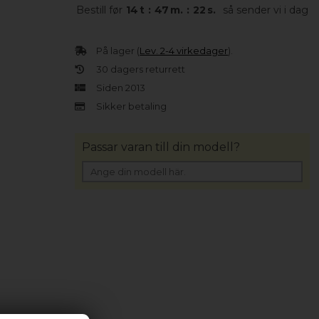
Bestill før
14
t
:
47
m.
:
22
s.
så sender vi i dag
På lager (
Lev. 2-4 virkedager
).
30 dagers returrett
Siden 2013
Sikker betaling
Passar varan till din modell?