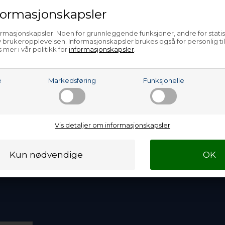
ormasjonskapsler
ormasjonskapsler. Noen for grunnleggende funksjoner, andre for statis
 brukeropplevelsen. Informasjonskapsler brukes også for personlig ti
 mer i vår politikk for
informasjonskapsler
.
 -
e
Markedsføring
Funksjonelle
NOK
urven
Vis detaljer om informasjonskapsler
kedager
).