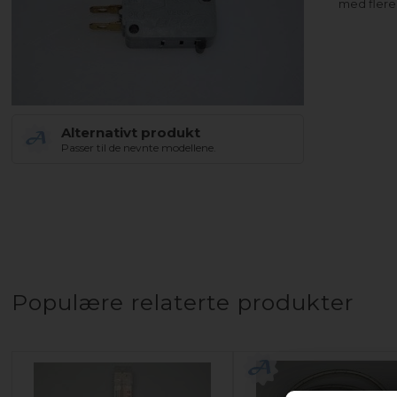
med fler
Alternativt produkt
Passer til de nevnte modellene.
Populære relaterte produkter