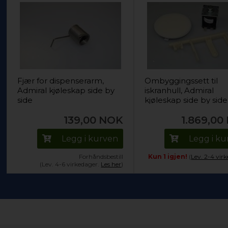
Fjær for dispenserarm,
Ombyggingssett til
Admiral kjøleskap side by
iskranhull, Admiral
side
kjøleskap side by side
139,00
NOK
1.869,00
Legg i kurven
Legg i k
Forhåndsbestill
Kun 1 igjen!
(
Lev. 2-4 vir
(Lev. 4-6 virkedager.
Les her
)