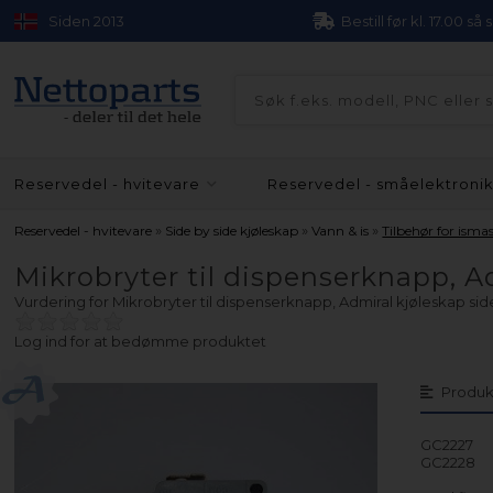
Siden 2013
Bestill før kl. 17.00 så
Reservedel - hvitevare
Reservedel - småelektroni
»
»
»
Reservedel - hvitevare
Side by side kjøleskap
Vann & is
Tilbehør for isma
Mikrobryter til dispenserknapp, A
Vurdering for
Mikrobryter til dispenserknapp, Admiral kjøleskap sid
Log ind for at bedømme produktet
Produk
GC2227
GC2228