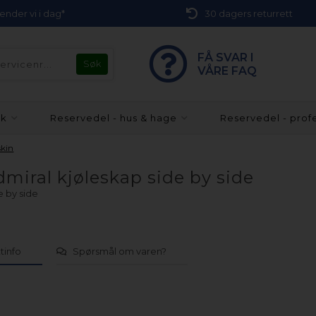
 sender vi i dag*
30 dagers returrett
FÅ SVAR I
VÅRE FAQ
kk
Reservedel - hus & hage
Reservedel - prof
skin
dmiral kjøleskap side by side
e by side
tinfo
Spørsmål om varen?