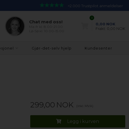
>2.000 Trustpilot anmeldelser
0
Chat med oss!
0,00
NOK
Ma-fr kl. 8.00-21.00
Frakt:
0,00 NOK
Lø-Sø kl. 10.00-15.00
esjonel
Gjør-det-selv hjelp
Kundesenter
299,00
NOK
(inkl. MVA)
Legg i kurven