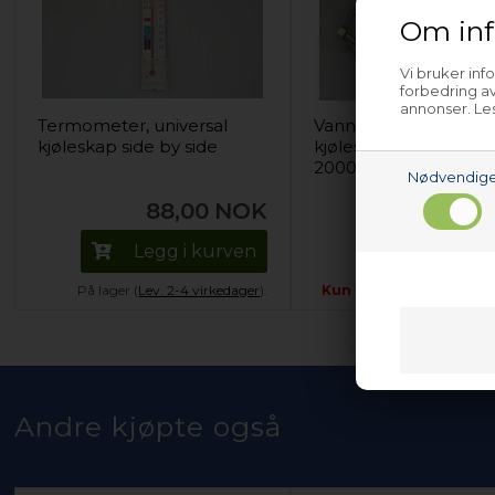
Om inf
Vi bruker inf
forbedring av
annonser. Les
Termometer, universal
Vannslange, universal
kjøleskap side by side
kjøleskap side by side
2000 mm
Nødvendig
88,00
NOK
638,00
Legg i kurven
Legg i k
På lager (
Lev. 2-4 virkedager
).
Kun 1 igjen!
(
Lev. 2-4 vir
Andre kjøpte også