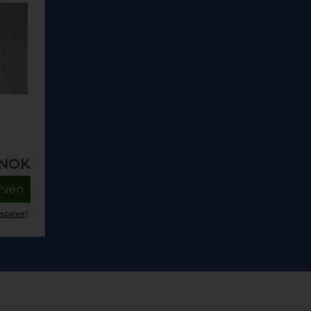
NOK
urven
kedager
).