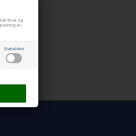
tisk bruk og
lpasning av
Statistiske