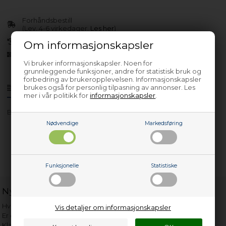
Forhåndsbestill
(Lev. 4-6 virkedager.
Les her
)
30 dagers returrett
Om informasjonskapsler
Siden 2013
Vi bruker informasjonskapsler. Noen for
grunnleggende funksjoner, andre for statistisk bruk og
forbedring av brukeropplevelsen. Informasjonskapsler
brukes også for personlig tilpasning av annonser. Les
Produktinfo
Spørsmål om varen?
mer i vår politikk for
informasjonskapsler
.
BM2120AX
Nødvendige
Markedsføring
Funksjonelle
Statistiske
Nyttige lenker
Hvor gammelt er apparatet mitt?
Vis detaljer om informasjonskapsler
Er det verdt å reparere?
Klage på bassengrobot