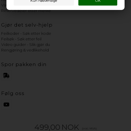
Vannets hardhetsgrad
Reservedeler etter merke
Gjør det selv-hjelp
Feilkoder - Søk etter kode
Feilsøk - Søk etter feil
Video guider - Slik gjør du
Rengjøring & vedlikehold
Spor pakken din
Følg oss
499,00
NOK
(inkl. MVA)