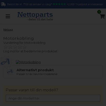
Bestill før kl. 17.00 så sender vi i dag*
>2.000 Trustpilot anmeldelser
0
Netsag
Motorkobling
Vurdering for
Motorkobling
Log ind for at bedømme produktet
Alternativt produkt
Passer til de nevnte modellene.
Passar varan till din modell?