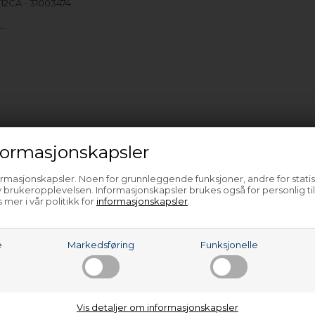
2CA - 31003474
e…
ormasjonskapsler
ormasjonskapsler. Noen for grunnleggende funksjoner, andre for statis
 brukeropplevelsen. Informasjonskapsler brukes også for personlig ti
 mer i vår politikk for
informasjonskapsler
.
e
Markedsføring
Funksjonelle
Vis detaljer om informasjonskapsler