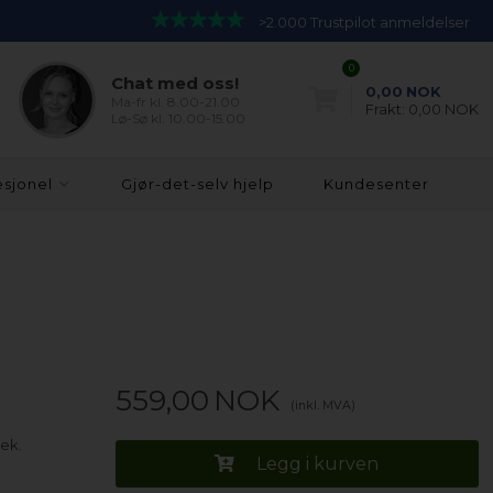
>2.000 Trustpilot anmeldelser
0
Chat med oss!
0,00
NOK
Ma-fr kl. 8.00-21.00
Frakt:
0,00 NOK
Lø-Sø kl. 10.00-15.00
esjonel
Gjør-det-selv hjelp
Kundesenter
559,00
NOK
(inkl. MVA)
rek.
Legg i kurven