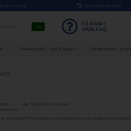
 sender vi i dag*
30 dagers returrett
FÅ SVAR I
VÅRE FAQ
kk
Reservedel - hus & hage
Reservedel - prof
n
kin
tinfo
Spørsmål om varen?
 er kun egnet til modeller med produsentnr som angitt etter bindest