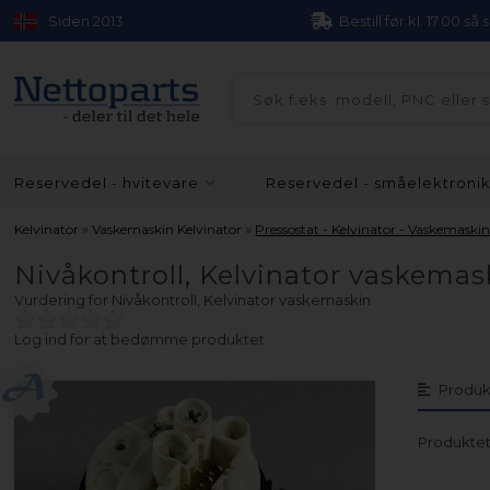
Siden 2013
Bestill før kl. 17.00 så
Reservedel - hvitevare
Reservedel - småelektroni
»
»
Kelvinator
Vaskemaskin Kelvinator
Pressostat - Kelvinator - Vaskemaski
Nivåkontroll, Kelvinator vaskemas
Vurdering for
Nivåkontroll, Kelvinator vaskemaskin
Log ind for at bedømme produktet
Produk
Produktet