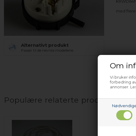
KRWD64F1
med fler
Alternativt produkt
Passer til de nevnte modellene.
Om inf
Vi bruker inf
forbedring av
annonser. Les
Populære relaterte produkter
Nødvendig