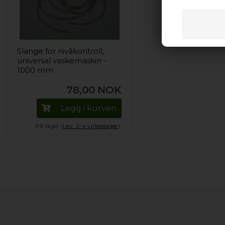
Slange for nivåkontroll,
universal vaskemaskin -
1000 mm
78,00
NOK
Legg i kurven
På lager (
Lev. 2-4 virkedager
).