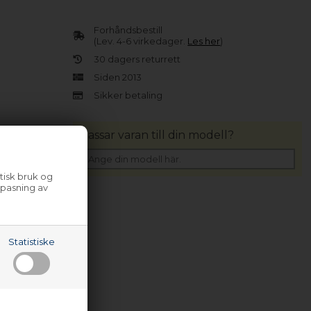
Forhåndsbestill
(Lev. 4-6 virkedager.
Les her
)
30 dagers returrett
Siden 2013
Sikker betaling
Passar varan till din modell?
tisk bruk og
lpasning av
Statistiske