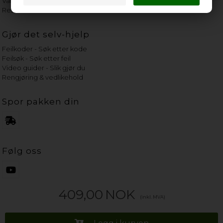
Vannets hardhetsgrad
Reservedeler etter merke
Gjør det selv-hjelp
Feilkoder - Søk etter kode
Feilsøk - Søk etter feil
Video guider - Slik gjør du
Rengjøring & vedlikehold
Spor pakken din
Følg oss
409,00
NOK
(inkl. MVA)