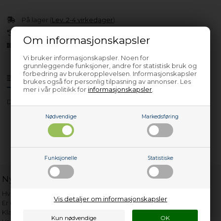
På lager (
Lev. 2-4 virkedager
).
30 dagers returrett
Om informasjonskapsler
Siden 2013
Vi bruker informasjonskapsler. Noen for
grunnleggende funksjoner, andre for statistisk bruk og
forbedring av brukeropplevelsen. Informasjonskapsler
Produktinfo
Spørsmål om varen?
brukes også for personlig tilpasning av annonser. Les
mer i vår politikk for
informasjonskapsler
.
DC509E
Nødvendige
Markedsføring
Funksjonelle
Statistiske
Nyttige lenker
Hvor gammelt er apparatet mitt?
Vis detaljer om informasjonskapsler
Er det verdt å reparere?
Klage på bassengrobot