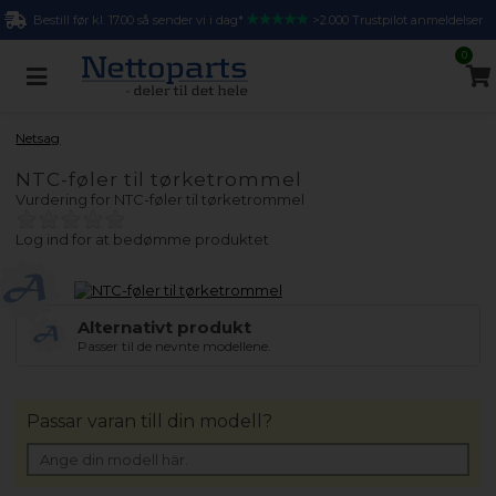
Bestill før kl. 17.00 så sender vi i dag*
>2.000 Trustpilot anmeldelser
0
Netsag
NTC-føler til tørketrommel
Vurdering for
NTC-føler til tørketrommel
Log ind for at bedømme produktet
Alternativt produkt
Passer til de nevnte modellene.
Passar varan till din modell?