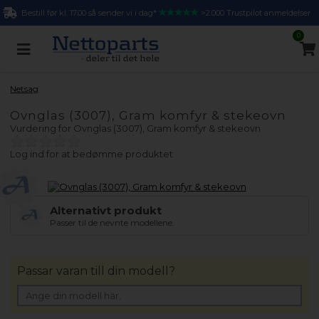
Bestill før kl. 17.00 så sender vi i dag*
>2.000 Trustpilot anmeldelser
0
Netsag
Ovnglas (3007), Gram komfyr & stekeovn
Vurdering for
Ovnglas (3007), Gram komfyr & stekeovn
Log ind for at bedømme produktet
Alternativt produkt
Passer til de nevnte modellene.
Passar varan till din modell?