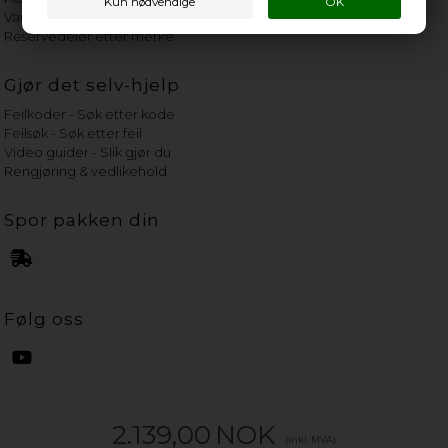
Vannets hardhetsgrad
Reservedeler etter merke
Gjør det selv-hjelp
Feilkoder - Søk etter kode
Feilsøk - Søk etter feil
Video guider - Slik gjør du
Rengjøring & vedlikehold
Spor pakken din
Følg oss
2.139,00
NOK
(inkl. MVA)