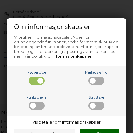
Forhåndsbestill
(Lev. 4-6 virkedager.
Les her
)
30 dagers returrett
Om informasjonskapsler
Siden 2013
Vi bruker informasjonskapsler. Noen for
grunnleggende funksjoner, andre for statistisk bruk og
forbedring av brukeropplevelsen. Informasjonskapsler
brukes også for personlig tilpasning av annonser. Les
Produktinfo
Spørsmål om varen?
mer i vår politikk for
informasjonskapsler
.
BIH106150X
Nødvendige
Markedsføring
Funksjonelle
Statistiske
Nyttige lenker
Hvor gammelt er apparatet mitt?
Vis detaljer om informasjonskapsler
Er det verdt å reparere?
Klage på bassengrobot