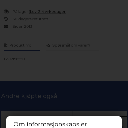
På lager (
Lev. 2-4 virkedager
).
30 dagers returrett
Siden 2013
Produktinfo
Spørsmål om varen?
BSIP156550
Andre kjøpte også
Om informasjonskapsler