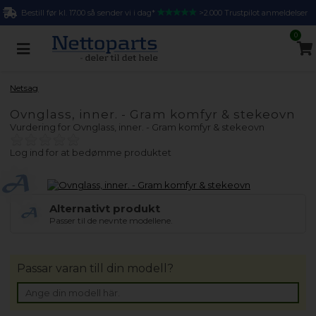
Bestill før kl. 17.00 så sender vi i dag*
>2.000 Trustpilot anmeldelser
0
Netsag
Ovnglass, inner. - Gram komfyr & stekeovn
Vurdering for
Ovnglass, inner. - Gram komfyr & stekeovn
Log ind for at bedømme produktet
Alternativt produkt
Passer til de nevnte modellene.
Passar varan till din modell?