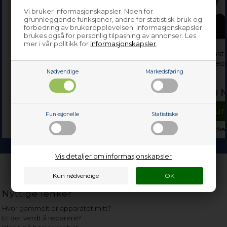
Vi bruker informasjonskapsler. Noen for
grunnleggende funksjoner, andre for statistisk bruk og
forbedring av brukeropplevelsen. Informasjonskapsler
brukes også for personlig tilpasning av annonser. Les
mer i vår politikk for
informasjonskapsler
.
Barnsikring, Gram komfyr
Holder for glass, venstr
& stekeovn
Gram komfyr & stekeo
Nødvendige
Markedsføring
339,00
NOK
229,00
Legg i kurven
Legg i kur
Funksjonelle
Statistiske
På lager (
Lev. 2-4 virkedager
).
På lager (
Lev. 2-4 virke
Vis detaljer om informasjonskapsler
Nyttige lenker
Hvor gammelt er apparatet mitt?
Er det verdt å reparere?