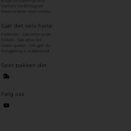
Klage på bassengrobot
Vannets hardhetsgrad
Reservedeler etter merke
Gjør det selv-hjelp
Feilkoder - Søk etter kode
Feilsøk - Søk etter feil
Video guider - Slik gjør du
Rengjøring & vedlikehold
Spor pakken din
Følg oss