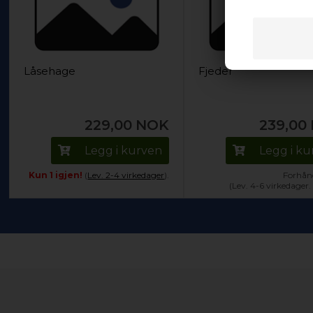
Låsehage
Fjeder
229,00
NOK
239,00
Legg i kurven
Legg i k
Kun 1 igjen!
(
Lev. 2-4 virkedager
).
Forhånd
(Lev. 4-6 virkedager