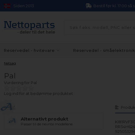
Siden 2013
Bestill før kl. 17.00 så
Reservedel - hvitevare
Reservedel - småelektroni
Netsag
Pal
Vurdering for
Pal
Log ind for at bedømme produktet
Produk
Alternativt produkt
KI81RVF30
Passer til de nevnte modellene.
RR34H624
925053296