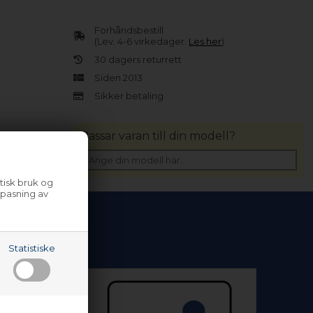
Forhåndsbestill
(Lev. 4-6 virkedager.
Les her
)
30 dagers returrett
Siden 2013
Sikker betaling
Passar varan till din modell?
tisk bruk og
lpasning av
Statistiske