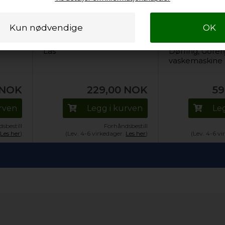
Lås
Dørring, Goren
vaskemaskine
NOK
229,00
NOK
59
urven
Legg i kurven
Le
sbestill
Forhåndsbestill
.
Les her
)
(Lev. 4-6 virkedager.
Les her
)
(Lev. 4-6 v