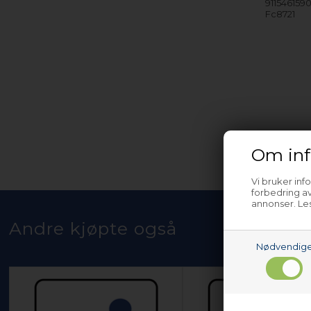
911546159
Fc8721
Om inf
Vi bruker inf
forbedring av
annonser. Les
Andre kjøpte også
Nødvendig