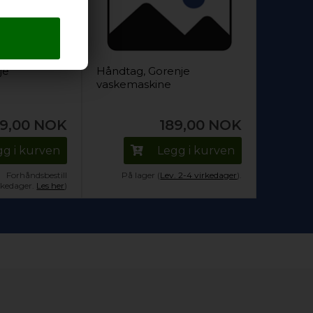
je
Håndtag, Gorenje
vaskemaskine
9,00
NOK
189,00
NOK
gg i kurven
Legg i kurven
Forhåndsbestill
På lager (
Lev. 2-4 virkedager
).
irkedager.
Les her
)