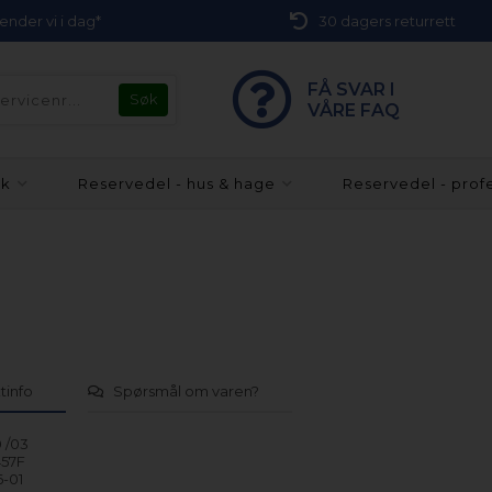
 sender vi i dag*
30 dagers returrett
FÅ SVAR I
VÅRE FAQ
kk
Reservedel - hus & hage
Reservedel - prof
tinfo
Spørsmål om varen?
 /03
57F
-01