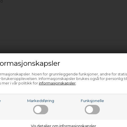
00
ormasjonskapsler
ormasjonskapsler. Noen for grunnleggende funksjoner, andre for statis
 brukeropplevelsen. Informasjonskapsler brukes også for personlig ti
 mer i vår politikk for
informasjonskapsler
.
e
Markedsføring
Funksjonelle
Vis detaljer om informasjonskapsler