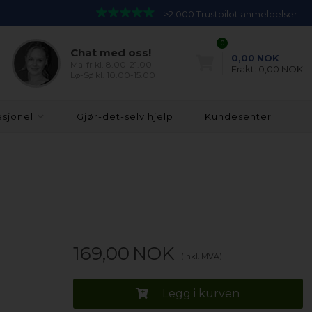
>2.000 Trustpilot anmeldelser
0
Chat med oss!
0,00
NOK
Ma-fr kl. 8.00-21.00
Frakt:
0,00 NOK
Lø-Sø kl. 10.00-15.00
esjonel
Gjør-det-selv hjelp
Kundesenter
169,00
NOK
(inkl. MVA)
Legg i kurven