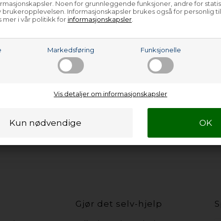
ormasjonskapsler. Noen for grunnleggende funksjoner, andre for statis
 brukeropplevelsen. Informasjonskapsler brukes også for personlig ti
 mer i vår politikk for
informasjonskapsler
.
e
Markedsføring
Funksjonelle
Vis detaljer om informasjonskapsler
Gjør det selv-hjelp
S