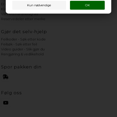
Er det verdt å reparere?
Klage på bassengrobot
Vannets hardhetsgrad
Reservedeler etter merke
Gjør det selv-hjelp
Feilkoder - Søk etter kode
Feilsøk - Søk etter feil
Video guider - Slik gjør du
Rengjøring & vedlikehold
Spor pakken din
Følg oss