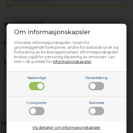
Forhåndsbestill
(Lev. 4-6 virkedager.
Les her
)
Om informasjonskapsler
30 dagers returrett
Vi bruker informasjonskapsler. Noen for
Siden 2013
grunnleggende funksjoner, andre for statistisk bruk og
forbedring av brukeropplevelsen. Informasjonskapsler
brukes også for personlig tilpasning av annonser. Les
mer i vår politikk for
informasjonskapsler
.
Produktinfo
Spørsmål om varen?
HGI 410
Nødvendige
Markedsføring
Funksjonelle
Statistiske
Nyttige lenker
Vis detaljer om informasjonskapsler
Hvor gammelt er apparatet mitt?