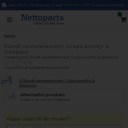
Bestill før kl. 17.00 så sender vi i dag*
>2.000 Trustpilot anmeldelser
0
Netsag
Rundt varmeelement, Grepa komfyr &
stekeovn
Vurdering for
Rundt varmeelement, Grepa komfyr & stekeovn
Log ind for at bedømme produktet
Alternativt produkt
Passer til de nevnte modellene.
Passar varan till din modell?