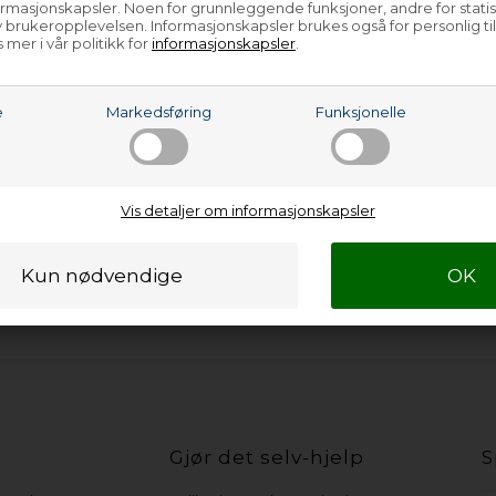
ormasjonskapsler. Noen for grunnleggende funksjoner, andre for statis
 brukeropplevelsen. Informasjonskapsler brukes også for personlig ti
 mer i vår politikk for
informasjonskapsler
.
e
Markedsføring
Funksjonelle
Vis detaljer om informasjonskapsler
Gjør det selv-hjelp
S